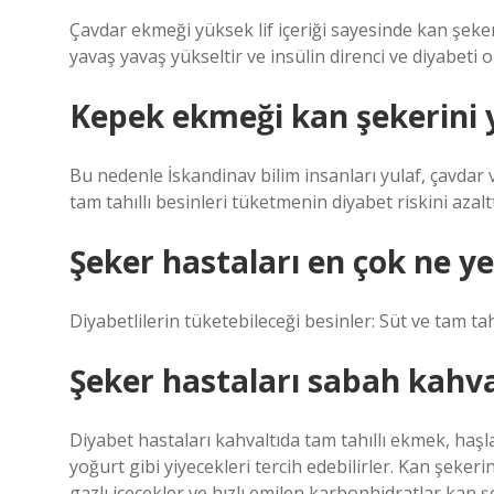
Çavdar ekmeği yüksek lif içeriği sayesinde kan şeker
yavaş yavaş yükseltir ve insülin direnci ve diyabeti 
Kepek ekmeği kan şekerini y
Bu nedenle İskandinav bilim insanları yulaf, çavdar 
tam tahıllı besinleri tüketmenin diyabet riskini azalt
Şeker hastaları en çok ne y
Diyabetlilerin tüketebileceği besinler: Süt ve tam ta
Şeker hastaları sabah kahva
Diyabet hastaları kahvaltıda tam tahıllı ekmek, haş
yoğurt gibi yiyecekleri tercih edebilirler. Kan şekeri
gazlı içecekler ve hızlı emilen karbonhidratlar kan 