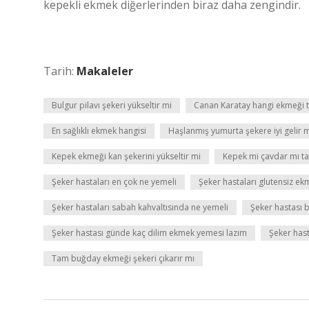
kepekli ekmek diğerlerinden biraz daha zengindir.
Tarih:
Makaleler
Bulgur pilavı şekeri yükseltir mi
Canan Karatay hangi ekmeği t
En sağlıklı ekmek hangisi
Haşlanmış yumurta şekere iyi gelir 
Kepek ekmeği kan şekerini yükseltir mi
Kepek mi çavdar mı t
Şeker hastaları en çok ne yemeli
Şeker hastaları glutensiz ekm
Şeker hastaları sabah kahvaltısında ne yemeli
Şeker hastası bu
Şeker hastası günde kaç dilim ekmek yemesi lazım
Şeker hast
Tam buğday ekmeği şekeri çıkarır mı