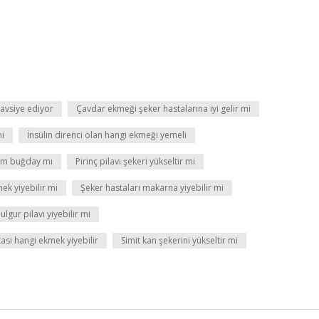
avsiye ediyor
Çavdar ekmeği şeker hastalarına iyi gelir mi
mi
İnsülin direnci olan hangi ekmeği yemeli
am buğday mı
Pirinç pilavı şekeri yükseltir mi
ek yiyebilir mi
Şeker hastaları makarna yiyebilir mi
lgur pilavı yiyebilir mi
ası hangi ekmek yiyebilir
Simit kan şekerini yükseltir mi