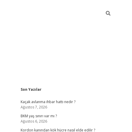
Sidebar
Son Yazılar
betexper giriş
ilbet giriş yap
https://betexpergir.net/
Kaçak avlanma ihbar hattı nedir ?
Ağustos 7, 2026
BKM yaş sınırı var mı ?
Ağustos 6, 2026
Kordon kanından kök hücre nasıl elde edilir ?