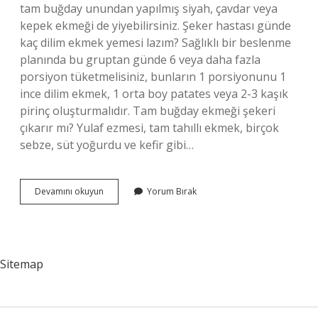
tam buğday unundan yapılmış siyah, çavdar veya
kepek ekmeği de yiyebilirsiniz. Şeker hastası günde
kaç dilim ekmek yemesi lazım? Sağlıklı bir beslenme
planında bu gruptan günde 6 veya daha fazla
porsiyon tüketmelisiniz, bunların 1 porsiyonunu 1
ince dilim ekmek, 1 orta boy patates veya 2-3 kaşık
pirinç oluşturmalıdır. Tam buğday ekmeği şekeri
çıkarır mı? Yulaf ezmesi, tam tahıllı ekmek, birçok
sebze, süt yoğurdu ve kefir gibi…
Şeker
Devamını okuyun
Yorum Bırak
Hastaları
Için
Hangi
Ekmek
Iyi
Sitemap