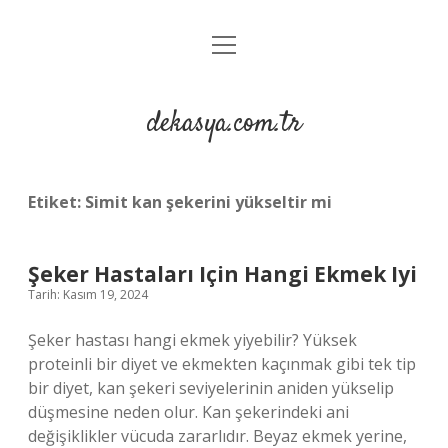
menüyü
Anasayfa
aç
Gizlilik Politikası
dekasya.com.tr
Yasal Uyarı
Etiket:
Simit kan şekerini yükseltir mi
Şeker Hastaları Için Hangi Ekmek Iyi
Tarih: Kasım 19, 2024
Şeker hastası hangi ekmek yiyebilir? Yüksek
proteinli bir diyet ve ekmekten kaçınmak gibi tek tip
bir diyet, kan şekeri seviyelerinin aniden yükselip
düşmesine neden olur. Kan şekerindeki ani
değişiklikler vücuda zararlıdır. Beyaz ekmek yerine,