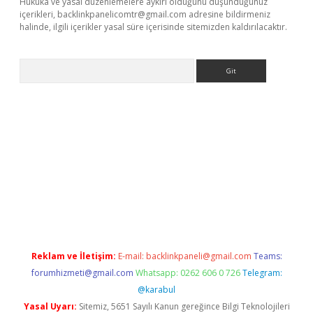
Hukuka ve yasal düzenlemelere aykırı olduğunu düşündüğünüz
içerikleri,
backlinkpanelicomtr@gmail.com
adresine bildirmeniz
halinde, ilgili içerikler yasal süre içerisinde sitemizden kaldırılacaktır.
Arama
 giriş
ilbet giriş yap
https://betexpergir.net/
Reklam ve İletişim:
E-mail:
backlinkpaneli@gmail.com
Teams:
forumhizmeti@gmail.com
Whatsapp: 0262 606 0 726
Telegram:
@karabul
Yasal Uyarı:
Sitemiz, 5651 Sayılı Kanun gereğince Bilgi Teknolojileri