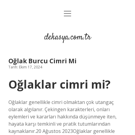
menüyü
Anasayfa
aç
Gizlilik Politikası
dekasya.com.tr
Yasal Uyarı
Oğlak Burcu Cimri Mi
Tarih: Ekim 17, 2024
Oğlaklar cimri mi?
Oğlaklar genellikle cimri olmaktan çok utangaç
olarak algılanır. Çekingen karakterleri, onları
eylemleri ve kararları hakkında düşünmeye iten,
hayata karşı temkinli ve pratik tutumlarından
kaynaklanır.20 Ağustos 2023Oğlaklar genellikle