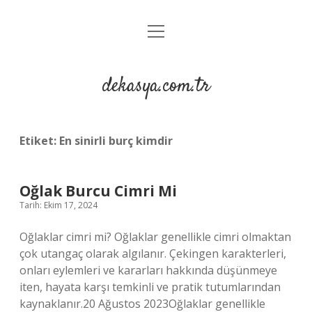
menüyü
Anasayfa
aç
Gizlilik Politikası
dekasya.com.tr
Yasal Uyarı
Etiket:
En sinirli burç kimdir
Oğlak Burcu Cimri Mi
Tarih: Ekim 17, 2024
Oğlaklar cimri mi? Oğlaklar genellikle cimri olmaktan
çok utangaç olarak algılanır. Çekingen karakterleri,
onları eylemleri ve kararları hakkında düşünmeye
iten, hayata karşı temkinli ve pratik tutumlarından
kaynaklanır.20 Ağustos 2023Oğlaklar genellikle