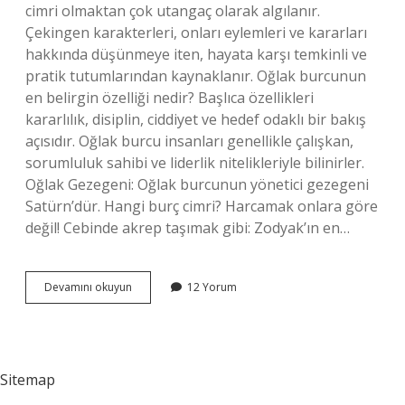
cimri olmaktan çok utangaç olarak algılanır.
Çekingen karakterleri, onları eylemleri ve kararları
hakkında düşünmeye iten, hayata karşı temkinli ve
pratik tutumlarından kaynaklanır. Oğlak burcunun
en belirgin özelliği nedir? Başlıca özellikleri
kararlılık, disiplin, ciddiyet ve hedef odaklı bir bakış
açısıdır. Oğlak burcu insanları genellikle çalışkan,
sorumluluk sahibi ve liderlik nitelikleriyle bilinirler.
Oğlak Gezegeni: Oğlak burcunun yönetici gezegeni
Satürn’dür. Hangi burç cimri? Harcamak onlara göre
değil! Cebinde akrep taşımak gibi: Zodyak’ın en…
Oğlak
Devamını okuyun
12 Yorum
Burcu
Cimri
Mi
Sitemap