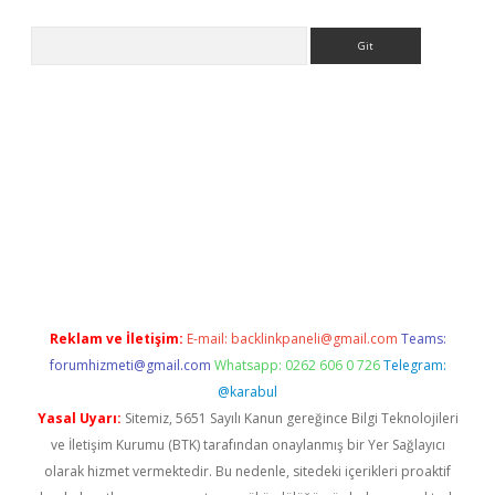
Arama
yap
https://betexpergir.net/
Reklam ve İletişim:
E-mail:
backlinkpaneli@gmail.com
Teams:
forumhizmeti@gmail.com
Whatsapp: 0262 606 0 726
Telegram:
@karabul
Yasal Uyarı:
Sitemiz, 5651 Sayılı Kanun gereğince Bilgi Teknolojileri
ve İletişim Kurumu (BTK) tarafından onaylanmış bir Yer Sağlayıcı
olarak hizmet vermektedir. Bu nedenle, sitedeki içerikleri proaktif