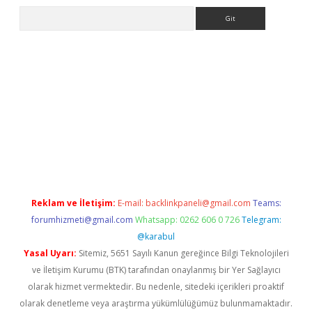
Arama
giriş
ilbet giriş yap
https://betexpergir.net/
Reklam ve İletişim:
E-mail:
backlinkpaneli@gmail.com
Teams:
forumhizmeti@gmail.com
Whatsapp: 0262 606 0 726
Telegram:
@karabul
Yasal Uyarı:
Sitemiz, 5651 Sayılı Kanun gereğince Bilgi Teknolojileri
ve İletişim Kurumu (BTK) tarafından onaylanmış bir Yer Sağlayıcı
olarak hizmet vermektedir. Bu nedenle, sitedeki içerikleri proaktif
olarak denetleme veya araştırma yükümlülüğümüz bulunmamaktadır.