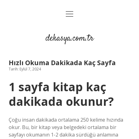
menüyü
Anasayfa
aç
Gizlilik Politikası
dekasya.com.tr
Yasal Uyarı
Hızlı Okuma Dakikada Kaç Sayfa
Tarih: Eylül 7, 2024
1 sayfa kitap kaç
dakikada okunur?
Çoğu insan dakikada ortalama 250 kelime hızında
okur. Bu, bir kitap veya belgedeki ortalama bir
sayfayı okumanın 1-2 dakika sürdüğü anlamına