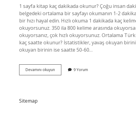
1 sayfa kitap kaç dakikada okunur? Çoğu insan daki
belgedeki ortalama bir sayfayı okumanın 1-2 dakik
bir hızı hayal edin. Hızlı okuma 1 dakikada kaç kel
okuyorsunuz. 350 ila 800 kelime arasında okuyorsan
okuyorsanız, çok hızlı okuyorsunuz. Ortalama Türkiy
kaç saatte okunur? İstatistikler, yavaş okuyan birini
okuyan birinin ise saatte 50-60…
Hızlı
Devamını okuyun
9 Yorum
Okuma
Dakikada
Kaç
Sayfa
Sitemap