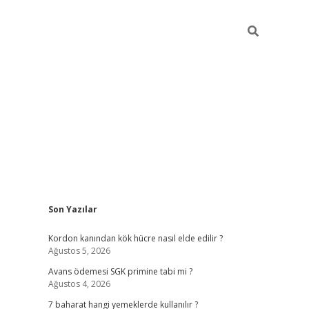
Sidebar
Son Yazılar
betexper giriş
ilbet giriş yap
https://betexpergir.n
Kordon kanından kök hücre nasıl elde edilir ?
Ağustos 5, 2026
Avans ödemesi SGK primine tabi mi ?
Ağustos 4, 2026
7 baharat hangi yemeklerde kullanılır ?