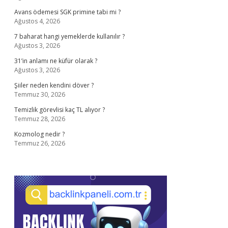
Avans ödemesi SGK primine tabi mi ?
Ağustos 4, 2026
7 baharat hangi yemeklerde kullanılır ?
Ağustos 3, 2026
31’in anlamı ne küfür olarak ?
Ağustos 3, 2026
Şiiler neden kendini döver ?
Temmuz 30, 2026
Temizlik görevlisi kaç TL alıyor ?
Temmuz 28, 2026
Kozmolog nedir ?
Temmuz 26, 2026