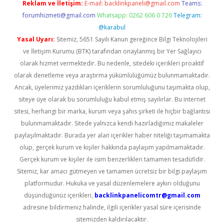
Reklam ve İletişim:
E-mail:
backlinkpaneli@gmail.com
Teams:
forumhizmeti@gmail.com
Whatsapp: 0262 606 0 726
Telegram:
@karabul
Yasal Uyarı:
Sitemiz, 5651 Sayılı Kanun gereğince Bilgi Teknolojileri
ve İletişim Kurumu (BTK) tarafından onaylanmış bir Yer Sağlayıcı
olarak hizmet vermektedir. Bu nedenle, sitedeki içerikleri proaktif
olarak denetleme veya araştırma yükümlülüğümüz bulunmamaktadır.
Ancak, üyelerimiz yazdıkları içeriklerin sorumluluğunu taşımakta olup,
siteye üye olarak bu sorumluluğu kabul etmiş sayılırlar. Bu internet
sitesi, herhangi bir marka, kurum veya şahıs şirketi ile hiçbir bağlantısı
bulunmamaktadır. Sitede yalnızca kendi hazırladığımız makaleler
paylaşılmaktadır. Burada yer alan içerikler haber niteliği taşımamakta
olup, gerçek kurum ve kişiler hakkında paylaşım yapılmamaktadır.
Gerçek kurum ve kişiler ile isim benzerlikleri tamamen tesadüfidir.
Sitemiz, kar amacı gütmeyen ve tamamen ücretsiz bir bilgi paylaşım
platformudur. Hukuka ve yasal düzenlemelere aykırı olduğunu
düşündüğünüz içerikleri,
backlinkpanelicomtr@gmail.com
adresine bildirmeniz halinde, ilgili içerikler yasal süre içerisinde
sitemizden kaldırılacaktır.