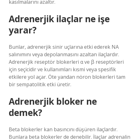
kasılmalarını azaltır.
Adrenerjik ilaçlar ne işe
yarar?
Bunlar, adrenerjik sinir uçlarına etki ederek NA
salınımını veya depolanmasını azaltan ilaçlardır.
Adrenerjik reseptör blokerleri α ve β reseptörleri
için seçicidir ve kullanımları kısmi veya spesifik
etkilere yol açar. Öte yandan nöron blokerleri tam
bir sempatolitik etki üretir.
Adrenerjik bloker ne
demek?
Beta blokerler kan basıncını düşüren ilaçlardır.
Bunlara beta blokerler de denebilir. İlaçlar adrenalin