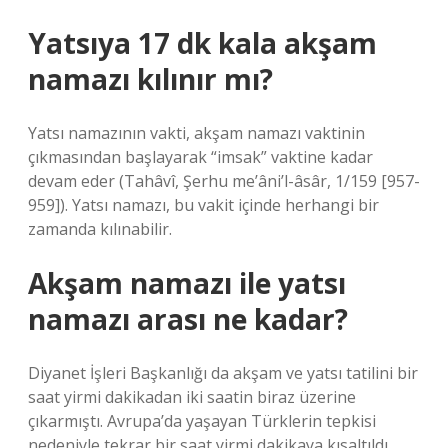
Yatsıya 17 dk kala akşam
namazı kılınır mı?
Yatsı namazının vakti, akşam namazı vaktinin
çıkmasından başlayarak “imsak” vaktine kadar
devam eder (Tahâvî, Şerhu me’âni’l-âsâr, 1/159 [957-
959]). Yatsı namazı, bu vakit içinde herhangi bir
zamanda kılınabilir.
Akşam namazı ile yatsı
namazı arası ne kadar?
Diyanet İşleri Başkanlığı da akşam ve yatsı tatilini bir
saat yirmi dakikadan iki saatin biraz üzerine
çıkarmıştı. Avrupa’da yaşayan Türklerin tepkisi
nedeniyle tekrar bir saat yirmi dakikaya kısaltıldı.