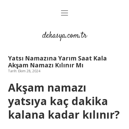
menüyü
Anasayfa
aç
Gizlilik Politikası
dekasya.com.tr
Yasal Uyarı
Yatsı Namazına Yarım Saat Kala
Akşam Namazı Kılınır Mı
Tarih: Ekim 28, 2024
Akşam namazı
yatsıya kaç dakika
kalana kadar kılınır?