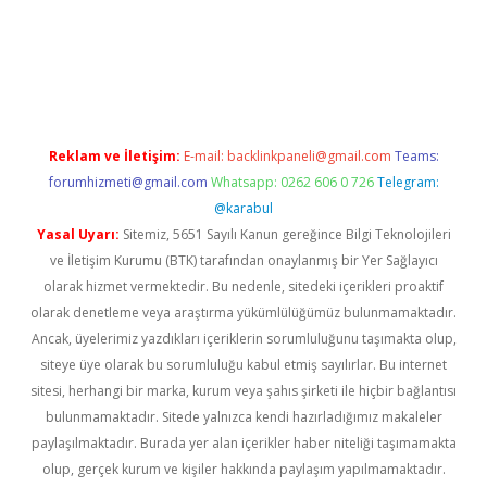
texper giriş
ilbet giriş yap
https://betexpergir.net/
Reklam ve İletişim:
E-mail:
backlinkpaneli@gmail.com
Teams:
forumhizmeti@gmail.com
Whatsapp: 0262 606 0 726
Telegram:
@karabul
Yasal Uyarı:
Sitemiz, 5651 Sayılı Kanun gereğince Bilgi Teknolojileri
ve İletişim Kurumu (BTK) tarafından onaylanmış bir Yer Sağlayıcı
olarak hizmet vermektedir. Bu nedenle, sitedeki içerikleri proaktif
olarak denetleme veya araştırma yükümlülüğümüz bulunmamaktadır.
Ancak, üyelerimiz yazdıkları içeriklerin sorumluluğunu taşımakta olup,
siteye üye olarak bu sorumluluğu kabul etmiş sayılırlar. Bu internet
sitesi, herhangi bir marka, kurum veya şahıs şirketi ile hiçbir bağlantısı
bulunmamaktadır. Sitede yalnızca kendi hazırladığımız makaleler
paylaşılmaktadır. Burada yer alan içerikler haber niteliği taşımamakta
olup, gerçek kurum ve kişiler hakkında paylaşım yapılmamaktadır.