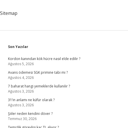
Sitemap
Sidebar
Son Yazılar
Kordon kanından kök hücre nasıl elde edilir ?
Ağustos 5, 2026
Avans ödemesi SGK primine tabi mi ?
Ağustos 4, 2026
7 baharat hangi yemeklerde kullanılır ?
Ağustos 3, 2026
31’in anlamı ne küfür olarak ?
Ağustos 3, 2026
Şiiler neden kendini döver ?
Temmuz 30, 2026
Temizlik görevlisi kaç TL alıyor ?