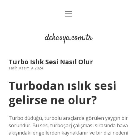
menüyü
Anasayfa
aç
Gizlilik Politikası
dekasya.com.tr
Yasal Uyarı
Turbo Islık Sesi Nasıl Olur
Tarih: Kasım 9, 2024
Turbodan ıslık sesi
gelirse ne olur?
Turbo düdüğü, turbolu araçlarda görülen yaygın bir
sorundur. Bu ses, turboşarj çalışması sırasında hava
akışındaki engellerden kaynaklanır ve bir dizi nedeni