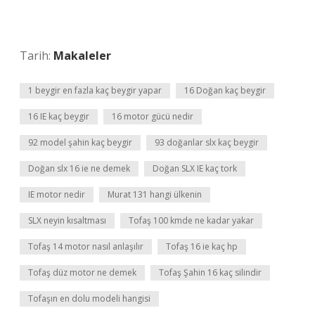
Tarih:
Makaleler
1 beygir en fazla kaç beygir yapar
16 Doğan kaç beygir
16 IE kaç beygir
16 motor gücü nedir
92 model şahin kaç beygir
93 doğanlar slx kaç beygir
Doğan slx 16 ie ne demek
Doğan SLX IE kaç tork
IE motor nedir
Murat 131 hangi ülkenin
SLX neyin kısaltması
Tofaş 100 kmde ne kadar yakar
Tofaş 14 motor nasıl anlaşılır
Tofaş 16 ie kaç hp
Tofaş düz motor ne demek
Tofaş Şahin 16 kaç silindir
Tofaşın en dolu modeli hangisi