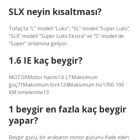
SLX neyin kısaltması?
Tofaş’ta “L” modeli “Lüks”, “SL” modeli “Süper Lüks”,
“SLX” modeli “Süper Lüks Ekstra” ve “S” modeli de
“Süper” anlamına geliyor.
1.6 IE kaç beygir?
MOTORMotor hacmi1.6 LTMaksimum
güç71Maksimum tork124Maksimum hız1700-100
KM ivmelenme13.
1 beygir en fazla kaç beygir
yapar?
Beygir gücü, bir arabanın motor gücünü ifade eden