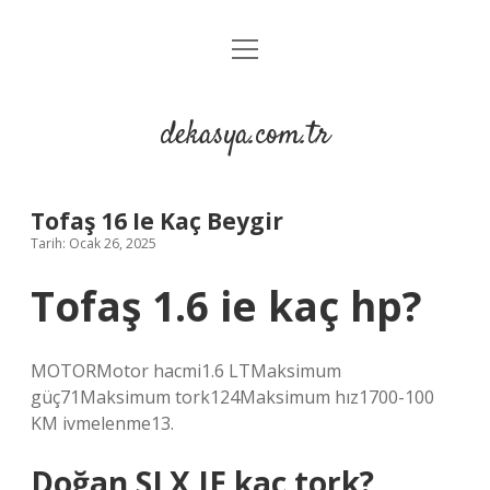
menüyü
Anasayfa
aç
Gizlilik Politikası
dekasya.com.tr
Yasal Uyarı
Tofaş 16 Ie Kaç Beygir
Tarih: Ocak 26, 2025
Tofaş 1.6 ie kaç hp?
MOTORMotor hacmi1.6 LTMaksimum
güç71Maksimum tork124Maksimum hız1700-100
KM ivmelenme13.
Doğan SLX IE kaç tork?