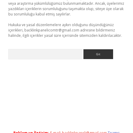
veya araştırma yükümlülüğümüz bulunmamaktadır. Ancak, üyelerimiz
yazdıkları içeriklerin sorumluluğunu taşımakta olup, siteye üye olarak
bu sorumluluğu kabul etmiş sayılırlar.
Hukuka ve yasal düzenlemelere aykırı olduğunu düşündüğünüz
içerikleri,
backlinkpanelicomtr@gmail.com
adresine bildirmeniz
halinde, ilgili içerikler yasal süre içerisinde sitemizden kaldırılacaktır.
Arama
/
Reklam ve İletişim:
E-mail:
backlinkpaneli@gmail.com
Teams: