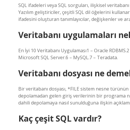
SQL ifadeleri veya SQL sorguları, ilişkisel veritabanı
Yazılım geliştiriciler, çeşitli SQL dil öğelerini kulla
ifadesini oluşturan tanımlayıcılar, değişkenler ve ar
Veritabanı uygulamaları nel
En İyi 10 Veritabanı Uygulaması1 – Oracle RDBMS.2
Microsoft SQL Server.6 – MySQL.7 – Teradata.
Veritabanı dosyası ne deme
Bir veritabanı dosyası, *FILE sistem nesne türünün çe
depolamadan gelen giriş verilerinin bir programa n
dahili depolamaya nasıl sunulduğuna ilişkin açıklamala
Kaç çeşit SQL vardır?