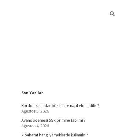
Sidebar
Son Yazılar
betexper giriş
ilbet giriş yap
https://betexpergir.net/
Kordon kanından kök hücre nasıl elde edilir ?
Ağustos 5, 2026
Avans ödemesi SGK primine tabi mi ?
Ağustos 4, 2026
7 baharat hangi yemeklerde kullanılır ?