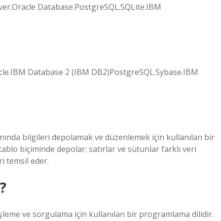
ver.Oracle Database.PostgreSQL.SQLite.IBM
cle.IBM Database 2 (IBM DB2)PostgreSQL.Sybase.IBM
abanında bilgileri depolamak ve düzenlemek için kullanılan bir
 tablo biçiminde depolar; satırlar ve sütunlar farklı veri
ri temsil eder.
?
işleme ve sorgulama için kullanılan bir programlama dilidir.