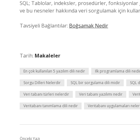
SQL; Tablolar, indeksler, prosedürler, fonksiyonlar
ve bu nesneler hakkında veri sorgulamak için kullanı
Tavsiyeli Bağlantılar:
Boğsamak Nedir
Tarih:
Makaleler
En çok kullanılan 5 yazılım dili nedir
Ilk programlama dili nedi
Sorgu Dilleri Nelerdir
SQL bir sorgulama dili midir
SQL di
Veri tabanı türleri nelerdir
Veri tabanı yazılımı nedir
Veri
Veritabanı tanımlama dili nedir
Veritabanı uygulamaları neler
Önceki Yazı