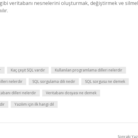
 gibi veritabanı nesnelerini oluşturmak, değiştirmek ve silme
lır.
r
Kaç çeşit SQL vardır
Kullanılan programlama dilleri nelerdir
lleri nelerdir
SQL sorgulama dili nedir
SQL sorgusu ne demek
tabanı dilleri nelerdir
Veritabanı dosyası ne demek
dir
Yazılım için ilk hangi dil
Sonraki Yaz