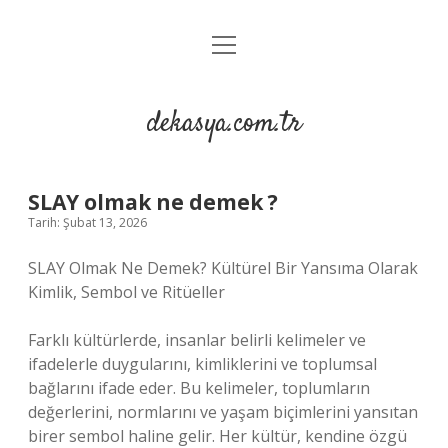
menüyü
Anasayfa
aç
Gizlilik Politikası
dekasya.com.tr
Yasal Uyarı
SLAY olmak ne demek ?
Tarih: Şubat 13, 2026
SLAY Olmak Ne Demek? Kültürel Bir Yansıma Olarak
Kimlik, Sembol ve Ritüeller
Farklı kültürlerde, insanlar belirli kelimeler ve
ifadelerle duygularını, kimliklerini ve toplumsal
bağlarını ifade eder. Bu kelimeler, toplumların
değerlerini, normlarını ve yaşam biçimlerini yansıtan
birer sembol haline gelir. Her kültür, kendine özgü