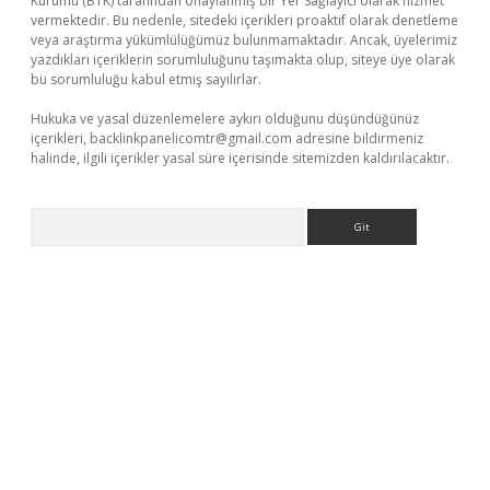
Kurumu (BTK) tarafından onaylanmış bir Yer Sağlayıcı olarak hizmet
vermektedir. Bu nedenle, sitedeki içerikleri proaktif olarak denetleme
veya araştırma yükümlülüğümüz bulunmamaktadır. Ancak, üyelerimiz
yazdıkları içeriklerin sorumluluğunu taşımakta olup, siteye üye olarak
bu sorumluluğu kabul etmiş sayılırlar.
Hukuka ve yasal düzenlemelere aykırı olduğunu düşündüğünüz
içerikleri,
backlinkpanelicomtr@gmail.com
adresine bildirmeniz
halinde, ilgili içerikler yasal süre içerisinde sitemizden kaldırılacaktır.
Arama
ir.net/