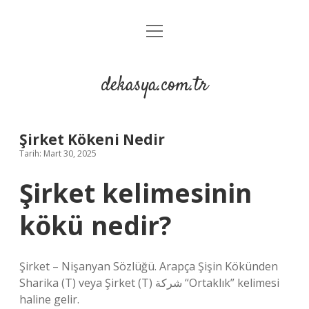
menüyü
Anasayfa
aç
Gizlilik Politikası
dekasya.com.tr
Yasal Uyarı
Şirket Kökeni Nedir
Tarih: Mart 30, 2025
Şirket kelimesinin
kökü nedir?
Şirket – Nişanyan Sözlüğü. Arapça Şişin Kökünden
Sharika (T) veya Şirket (T) شركة “Ortaklık” kelimesi
haline gelir.