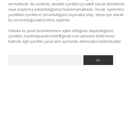
vermektedir. Bu nedenle, sitedeki içerikleri proaktif olarak denetleme
veya araştırma yükümlülüğümüz bulunmamaktadır. Ancak, üyelerimiz
yazdıkları içeriklerin sorumluluğunu taşımakta olup, siteye üye olarak
bu sorumluluğu kabul etmiş sayılırlar.
Hukuka ve yasal düzenlemelere aykırı olduğunu düşündüğünüz
içerikleri,
backlinkpanelicomtr@gmail.com
adresine bildirmeniz
halinde, ilgili içerikler yasal süre içerisinde sitemizden kaldırılacaktır.
Arama
per giriş
ilbet giriş yap
https://betexpergir.net/