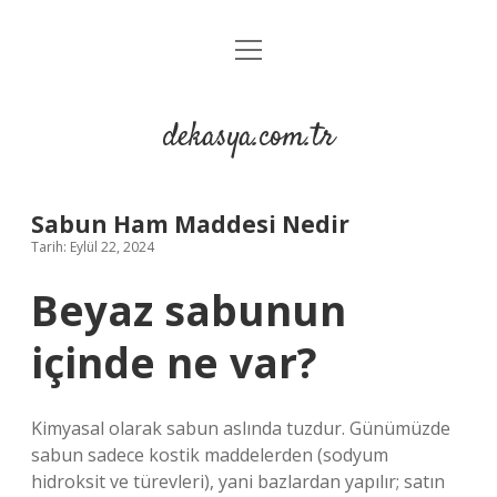
menüyü
Anasayfa
aç
Gizlilik Politikası
dekasya.com.tr
Yasal Uyarı
Sabun Ham Maddesi Nedir
Tarih: Eylül 22, 2024
Beyaz sabunun
içinde ne var?
Kimyasal olarak sabun aslında tuzdur. Günümüzde
sabun sadece kostik maddelerden (sodyum
hidroksit ve türevleri), yani bazlardan yapılır; satın