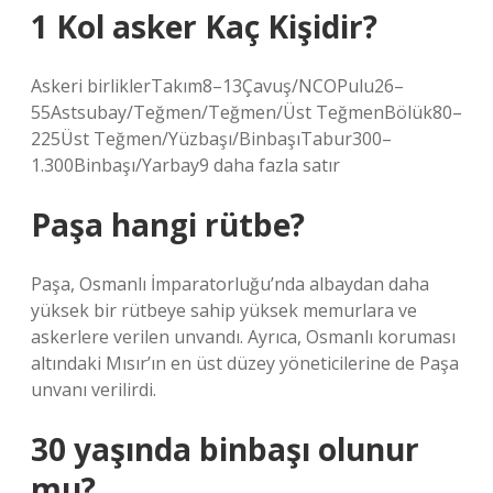
1 Kol asker Kaç Kişidir?
Askeri birliklerTakım8–13Çavuş/NCOPulu26–
55Astsubay/Teğmen/Teğmen/Üst TeğmenBölük80–
225Üst Teğmen/Yüzbaşı/BinbaşıTabur300–
1.300Binbaşı/Yarbay9 daha fazla satır
Paşa hangi rütbe?
Paşa, Osmanlı İmparatorluğu’nda albaydan daha
yüksek bir rütbeye sahip yüksek memurlara ve
askerlere verilen unvandı. Ayrıca, Osmanlı koruması
altındaki Mısır’ın en üst düzey yöneticilerine de Paşa
unvanı verilirdi.
30 yaşında binbaşı olunur
mu?