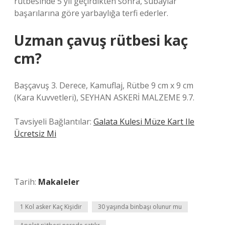
rütbesinde 5 yıl geçirdikten sonra, subaylar
başarılarına göre yarbaylığa terfi ederler.
Uzman çavuş rütbesi kaç
cm?
Başçavuş 3. Derece, Kamuflaj, Rütbe 9 cm x 9 cm
(Kara Kuvvetleri), SEYHAN ASKERİ MALZEME 9.7.
Tavsiyeli Bağlantılar:
Galata Kulesi Müze Kart Ile
Ücretsiz Mi
Tarih:
Makaleler
1 Kol asker Kaç Kişidir
30 yaşında binbaşı olunur mu