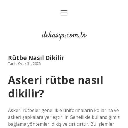
menüyü
Anasayfa
aç
Gizlilik Politikası
dekasya.com.tr
Yasal Uyarı
Rütbe Nasıl Dikilir
Tarih: Ocak 31, 2025
Askeri rütbe nasıl
dikilir?
Askeri rütbeler genellikle üniformaların kollarına ve
askeri şapkalara yerleştirilir. Genellikle kullandığımız
bağlama yöntemleri dikiş ve cırt cırttır. Bu işlemler