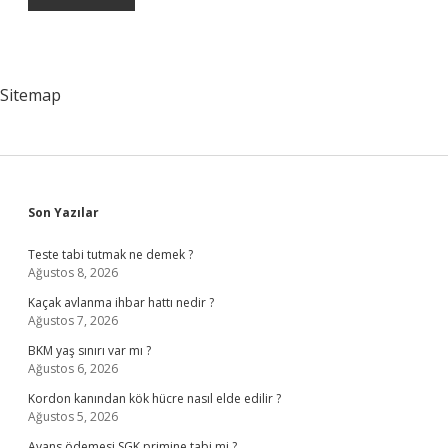
Sitemap
Sidebar
Son Yazılar
Teste tabi tutmak ne demek ?
Ağustos 8, 2026
Kaçak avlanma ihbar hattı nedir ?
Ağustos 7, 2026
BKM yaş sınırı var mı ?
Ağustos 6, 2026
Kordon kanından kök hücre nasıl elde edilir ?
Ağustos 5, 2026
Avans ödemesi SGK primine tabi mi ?