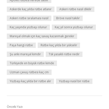
Apolet rütbesi nerede satılır
Askerde kaç yılda rütbe atlanır
Askeri rütbe nasıl dikilir
Askeri rütbe sıralaması nasıl
Bröve nasıl takılır
Kaç yaşında yüzbaşı olunur
Kaç yıl sonra yüzbaşı olunur
Mareşal olmak için kaç savaş kazanmak gerekir
Paşa hangi rütbe
Rütbe kaç yılda bir yükselir
Şu anki mareşal kimdir
Tsk yasaklı rütbe nedir
Türkiyede en büyük rütbe kimde
Uzman çavuş rütbesi kaç cm
Yüzbaşı kaç yılda bir rütbe alır
Yüzbaşı nasıl bir rütbe
Önceki Yazı