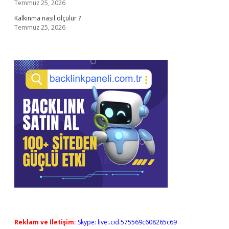
Temmuz 25, 2026
Kalkınma nasıl ölçülür ?
Temmuz 25, 2026
Reklam ve İletişim:
Skype: live:.cid.575569c608265c69