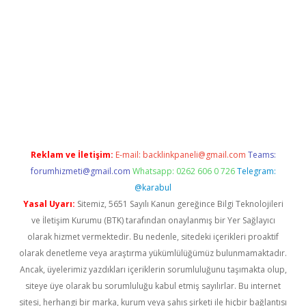
/
Reklam ve İletişim:
E-mail:
backlinkpaneli@gmail.com
Teams:
forumhizmeti@gmail.com
Whatsapp: 0262 606 0 726
Telegram:
@karabul
Yasal Uyarı:
Sitemiz, 5651 Sayılı Kanun gereğince Bilgi Teknolojileri
ve İletişim Kurumu (BTK) tarafından onaylanmış bir Yer Sağlayıcı
olarak hizmet vermektedir. Bu nedenle, sitedeki içerikleri proaktif
olarak denetleme veya araştırma yükümlülüğümüz bulunmamaktadır.
Ancak, üyelerimiz yazdıkları içeriklerin sorumluluğunu taşımakta olup,
siteye üye olarak bu sorumluluğu kabul etmiş sayılırlar. Bu internet
sitesi, herhangi bir marka, kurum veya şahıs şirketi ile hiçbir bağlantısı