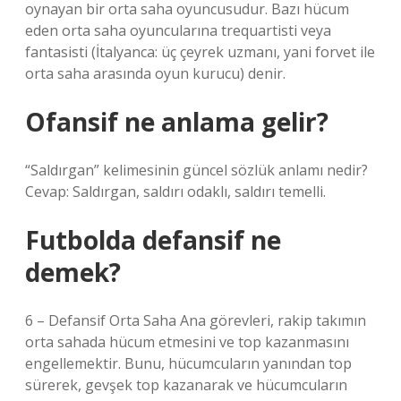
oynayan bir orta saha oyuncusudur. Bazı hücum
eden orta saha oyuncularına trequartisti veya
fantasisti (İtalyanca: üç çeyrek uzmanı, yani forvet ile
orta saha arasında oyun kurucu) denir.
Ofansif ne anlama gelir?
“Saldırgan” kelimesinin güncel sözlük anlamı nedir?
Cevap: Saldırgan, saldırı odaklı, saldırı temelli.
Futbolda defansif ne
demek?
6 – Defansif Orta Saha Ana görevleri, rakip takımın
orta sahada hücum etmesini ve top kazanmasını
engellemektir. Bunu, hücumcuların yanından top
sürerek, gevşek top kazanarak ve hücumcuların