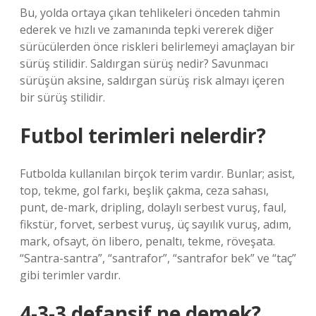
Bu, yolda ortaya çıkan tehlikeleri önceden tahmin
ederek ve hızlı ve zamanında tepki vererek diğer
sürücülerden önce riskleri belirlemeyi amaçlayan bir
sürüş stilidir. Saldırgan sürüş nedir? Savunmacı
sürüşün aksine, saldırgan sürüş risk almayı içeren
bir sürüş stilidir.
Futbol terimleri nelerdir?
Futbolda kullanılan birçok terim vardır. Bunlar; asist,
top, tekme, gol farkı, beşlik çakma, ceza sahası,
punt, de-mark, dripling, dolaylı serbest vuruş, faul,
fikstür, forvet, serbest vuruş, üç sayılık vuruş, adım,
mark, ofsayt, ön libero, penaltı, tekme, röveşata.
“Santra-santra”, “santrafor”, “santrafor bek” ve “taç”
gibi terimler vardır.
4-3-3 defansif ne demek?