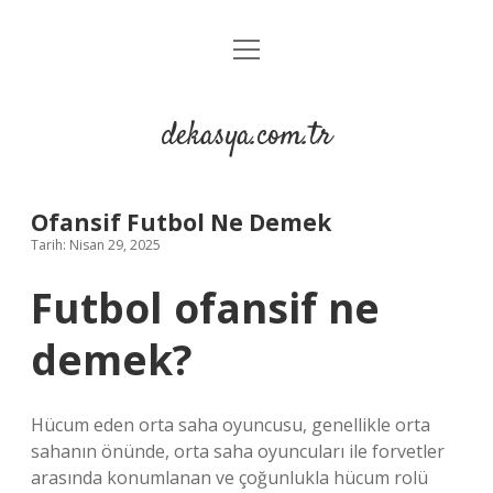
menüyü
Anasayfa
aç
Gizlilik Politikası
dekasya.com.tr
Yasal Uyarı
Ofansif Futbol Ne Demek
Tarih: Nisan 29, 2025
Futbol ofansif ne
demek?
Hücum eden orta saha oyuncusu, genellikle orta
sahanın önünde, orta saha oyuncuları ile forvetler
arasında konumlanan ve çoğunlukla hücum rolü