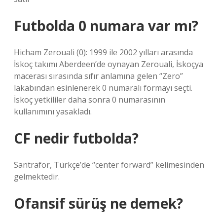
Futbolda 0 numara var mı?
Hicham Zerouali (0): 1999 ile 2002 yılları arasında
İskoç takımı Aberdeen’de oynayan Zerouali, İskoçya
macerası sırasında sıfır anlamına gelen “Zero”
lakabından esinlenerek 0 numaralı formayı seçti.
İskoç yetkililer daha sonra 0 numarasının
kullanımını yasakladı.
CF nedir futbolda?
Santrafor, Türkçe’de “center forward” kelimesinden
gelmektedir.
Ofansif sürüş ne demek?