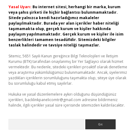
Yasal Uyarı:
Bu internet sitesi, herhangi bir marka, kurum
veya şahıs şirketi ile hiçbir bağlantısı bulunmamaktadır.
Sitede yalnızca kendi hazırladığımız makaleler
paylaşılmaktadır. Burada yer alan içerikler haber niteliği
taşımamakta olup, gerçek kurum ve kişiler hakkında
paylaşım yapılmamaktadır. Gerçek kurum ve kişiler ile isim
benzerlikleri tamamen tesadüfidir. Sitemizdeki bilgiler
taslak halindedir ve tavsiye niteliği taşımazlar.
Sitemiz, 5651 Sayılı Kanun gereğince Bilgi Teknolojileri ve İletişim
Kurumu (BTK) tarafından onaylanmış bir Yer Sağlayıcı olarak hizmet
vermektedir. Bu nedenle, sitedeki içerikleri proaktif olarak denetleme
veya araştırma yükümlülüğümüz bulunmamaktadır. Ancak, üyelerimiz
yazdıkları içeriklerin sorumluluğunu taşımakta olup, siteye üye olarak
bu sorumluluğu kabul etmiş sayılırlar.
Hukuka ve yasal düzenlemelere aykırı olduğunu düşündüğünüz
içerikleri,
backlinkpanelicomtr@gmail.com
adresine bildirmeniz
halinde, ilgili içerikler yasal süre içerisinde sitemizden kaldırılacaktır.
Arama