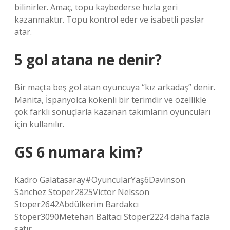
bilinirler. Amaç, topu kaybederse hızla geri
kazanmaktır. Topu kontrol eder ve isabetli paslar
atar.
5 gol atana ne denir?
Bir maçta beş gol atan oyuncuya “kız arkadaş” denir.
Manita, İspanyolca kökenli bir terimdir ve özellikle
çok farklı sonuçlarla kazanan takımların oyuncuları
için kullanılır.
GS 6 numara kim?
Kadro Galatasaray#OyuncularYaş6Davinson
Sánchez Stoper2825Victor Nelsson
Stoper2642Abdülkerim Bardakcı
Stoper3090Metehan Baltacı Stoper2224 daha fazla
satır