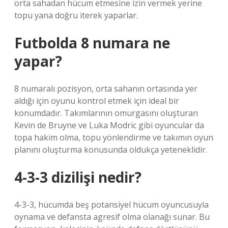
orta sahadan hücum etmesine izin vermek yerine
topu yana doğru iterek yaparlar.
Futbolda 8 numara ne
yapar?
8 numaralı pozisyon, orta sahanın ortasında yer
aldığı için oyunu kontrol etmek için ideal bir
konumdadır. Takımlarının omurgasını oluşturan
Kevin de Bruyne ve Luka Modric gibi oyuncular da
topa hakim olma, topu yönlendirme ve takımın oyun
planını oluşturma konusunda oldukça yeteneklidir.
4-3-3 dizilişi nedir?
4-3-3, hücumda beş potansiyel hücum oyuncusuyla
oynama ve defansta agresif olma olanağı sunar. Bu