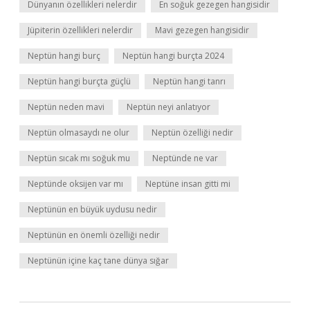
Dünyanın özellikleri nelerdir
En soğuk gezegen hangisidir
Jüpiterin özellikleri nelerdir
Mavi gezegen hangisidir
Neptün hangi burç
Neptün hangi burçta 2024
Neptün hangi burçta güçlü
Neptün hangi tanrı
Neptün neden mavi
Neptün neyi anlatıyor
Neptün olmasaydı ne olur
Neptün özelliği nedir
Neptün sıcak mı soğuk mu
Neptünde ne var
Neptünde oksijen var mı
Neptüne insan gitti mi
Neptünün en büyük uydusu nedir
Neptünün en önemli özelliği nedir
Neptünün içine kaç tane dünya sığar