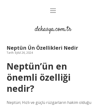
menüyü
Anasayfa
aç
Gizlilik Politikası
dekasya.com.tr
Yasal Uyarı
Neptün Ün Özellikleri Nedir
Tarih: Eylül 26, 2024
Neptün’ün en
önemli özelliği
nedir?
Neptün; Hızlı ve güçlü rüzgarların hakim olduğu