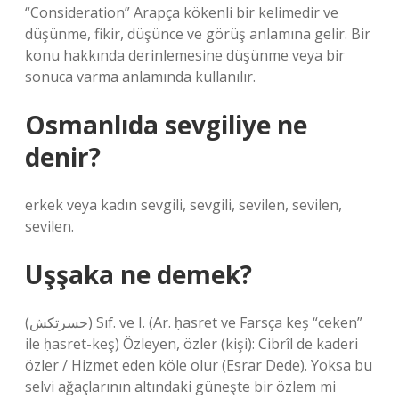
“Consideration” Arapça kökenli bir kelimedir ve
düşünme, fikir, düşünce ve görüş anlamına gelir. Bir
konu hakkında derinlemesine düşünme veya bir
sonuca varma anlamında kullanılır.
Osmanlıda sevgiliye ne
denir?
erkek veya kadın sevgili, sevgili, sevilen, sevilen,
sevilen.
Uşşaka ne demek?
(ﺣﺴﺮﺗﻜﺶ) Sıf. ve I. (Ar. ḥasret ve Farsça keş “ceken”
ile ḥasret-keş) Özleyen, özler (kişi): Cibrîl de kaderi
özler / Hizmet eden köle olur (Esrar Dede). Yoksa bu
selvi ağaçlarının altındaki güneşte bir özlem mi