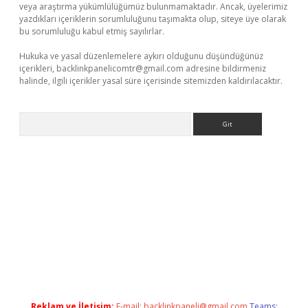
veya araştırma yükümlülüğümüz bulunmamaktadır. Ancak, üyelerimiz
yazdıkları içeriklerin sorumluluğunu taşımakta olup, siteye üye olarak
bu sorumluluğu kabul etmiş sayılırlar.
Hukuka ve yasal düzenlemelere aykırı olduğunu düşündüğünüz
içerikleri,
backlinkpanelicomtr@gmail.com
adresine bildirmeniz
halinde, ilgili içerikler yasal süre içerisinde sitemizden kaldırılacaktır.
Arama
/
Reklam ve İletişim:
E-mail:
backlinkpaneli@gmail.com
Teams: