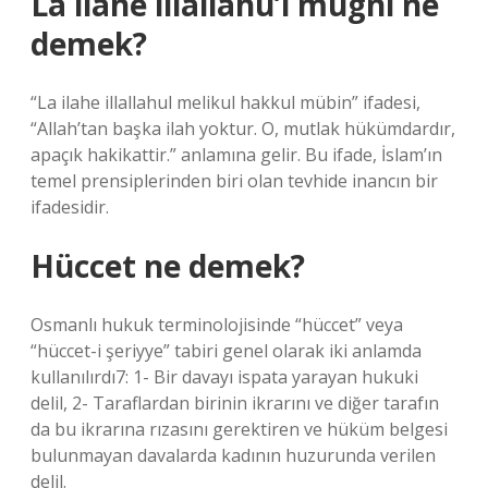
La ilahe illallâhü’l mugni ne
demek?
“La ilahe illallahul melikul hakkul mübin” ifadesi,
“Allah’tan başka ilah yoktur. O, mutlak hükümdardır,
apaçık hakikattir.” anlamına gelir. Bu ifade, İslam’ın
temel prensiplerinden biri olan tevhide inancın bir
ifadesidir.
Hüccet ne demek?
Osmanlı hukuk terminolojisinde “hüccet” veya
“hüccet-i şeriyye” tabiri genel olarak iki anlamda
kullanılırdı7: 1- Bir davayı ispata yarayan hukuki
delil, 2- Taraflardan birinin ikrarını ve diğer tarafın
da bu ikrarına rızasını gerektiren ve hüküm belgesi
bulunmayan davalarda kadının huzurunda verilen
delil.