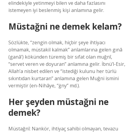
elindekiyle yetinmeyi bilen ve daha fazlasını
istemeyen iyi beslenmiş kişi anlamına gelir.
Müstağni ne demek kelam?
Sözlükte, “zengin olmak, hiçbir şeye ihtiyacı
olmamak, müstakil kalmak” anlamlarına gelen gınâ
(ganâ’) kökünden türemiş bir sıfat olan muğnî,
“servet veren ve doyuran” anlamına gelir. İbnü’l-Esir,
Allah’a nisbet edilen ve “istediği kulunu her türlü
sıkıntıdan kurtaran” anlamına gelen Muğni ismini
vermiştir (en-Nihâye, “ġny” md.).
Her şeyden müstağni ne
demek?
Müstağnî: Nankör, ihtiyaç sahibi olmayan, tevazu