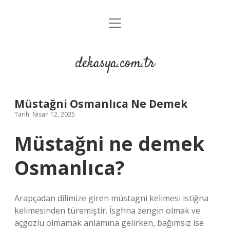
menüyü
Anasayfa
aç
Gizlilik Politikası
dekasya.com.tr
Yasal Uyarı
Müstağni Osmanlıca Ne Demek
Tarih: Nisan 12, 2025
Müstağni ne demek
Osmanlıca?
Arapçadan dilimize giren müstagni kelimesi istiğna
kelimesinden türemiştir. İsghna zengin olmak ve
açgözlü olmamak anlamına gelirken, bağımsız ise