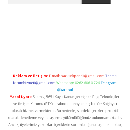
et/
Reklam ve İletişim:
E-mail:
backlinkpaneli@gmail.com
Teams:
forumhizmeti@gmail.com
Whatsapp: 0262 606 0 726
Telegram:
@karabul
Yasal Uyarı:
Sitemiz, 5651 Sayılı Kanun gereğince Bilgi Teknolojileri
ve İletişim Kurumu (BTK) tarafından onaylanmış bir Yer Sağlayıcı
olarak hizmet vermektedir. Bu nedenle, sitedeki içerikleri proaktif
olarak denetleme veya araştırma yükümlülüğümüz bulunmamaktadır.
Ancak, üyelerimiz yazdıkları içeriklerin sorumluluğunu taşımakta olup,