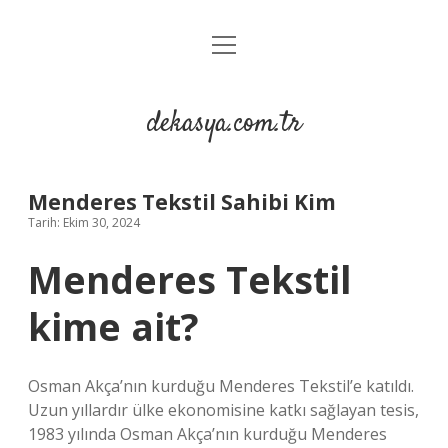
menüyü
Anasayfa
aç
Gizlilik Politikası
dekasya.com.tr
Yasal Uyarı
Menderes Tekstil Sahibi Kim
Tarih: Ekim 30, 2024
Menderes Tekstil
kime ait?
Osman Akça’nın kurduğu Menderes Tekstil’e katıldı.
Uzun yıllardır ülke ekonomisine katkı sağlayan tesis,
1983 yılında Osman Akça’nın kurduğu Menderes