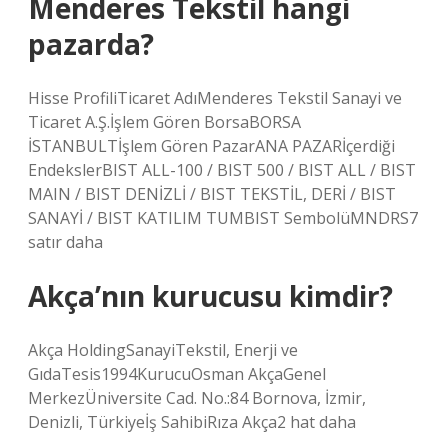
Menderes Tekstil hangi
pazarda?
Hisse ProfiliTicaret AdıMenderes Tekstil Sanayi ve
Ticaret A.Ş.İşlem Gören BorsaBORSA
İSTANBULTİşlem Gören PazarANA PAZARİçerdiği
EndekslerBIST ALL-100 / BIST 500 / BIST ALL / BIST
MAIN / BIST DENİZLİ / BIST TEKSTİL, DERİ / BIST
SANAYİ / BIST KATILIM TUMBIST SembolüMNDRS7
satır daha
Akça’nın kurucusu kimdir?
Akça HoldingSanayiTekstil, Enerji ve
GıdaTesis1994KurucuOsman AkçaGenel
MerkezÜniversite Cad. No.:84 Bornova, İzmir,
Denizli, Türkiyeİş SahibiRıza Akça2 hat daha