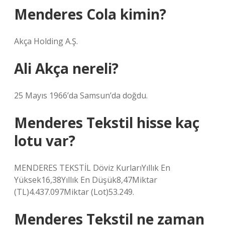
Menderes Cola kimin?
Akça Holding A.Ş.
Ali Akça nereli?
25 Mayıs 1966’da Samsun’da doğdu.
Menderes Tekstil hisse kaç
lotu var?
MENDERES TEKSTİL Döviz KurlarıYıllık En
Yüksek16,38Yıllık En Düşük8,47Miktar
(TL)4.437.097Miktar (Lot)53.249.
Menderes Tekstil ne zaman