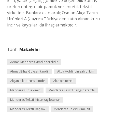
kılıfı, yatak çarşafı, gömlek ve döşemelik kumaş
üreten entegre bir pamuk ve sentetik tekstil
şirketidir. Bunlara ek olarak; Osman Akça Tarım
Ürünleri A.Ş. ayrıca Türkiye’den satın alınan kuru
incir ve kayısıları da ihraç etmektedir.
Tarih:
Makaleler
Adnan Menderes kimdir nerelidir
Ahmet Bilge Göksan kimdir
Akça Holdingin sahibi kim
Akçanın kurucusu kimdir
Ali Akça nereli
Menderes Cola kimin
Menderes Tekstil hangi pazarda
Menderes Tekstil hisse kaç lotu var
Menderes Tekstil kaç m2
Menderes Tekstil kime ait