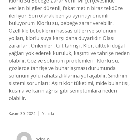
Klorlu Su Bebeğe Zarar Verir Mi çerçevesinde
verilen bilgiler düzenli, fakat metin biraz tekdüze
ilerliyor. Son olarak ben şu ayrıntıyı önemli
buluyorum: Klorlu su, bebeğe zarar verebilir .
Özellikle bebeklerin hassas ciltleri ve solunum
yolları, klorlu suya karşı daha duyarlıdır. Olası
zararlar : Önlemler : Cilt tahrişi : Klor, ciltteki doğal
yağları yok ederek kuruluk, kaşıntı ve tahrişe neden
olabilir. Göz ve solunum problemleri : Klorlu su,
gözlerde tahrişe ve buharlaşması durumunda
solunum yolu rahatsızlıklarına yol açabilir. Sindirim
sistemi sorunları : Aşırı klor tüketimi, mide bulantısı,
kusma ve karın ağrısı gibi semptomlara neden
olabilir.
Kasım 30, 2024
Yanıtla
admin