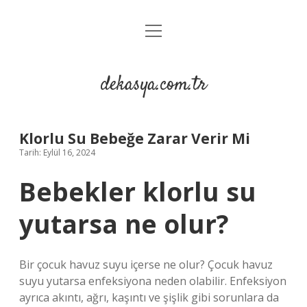
menüyü
Anasayfa
aç
Gizlilik Politikası
dekasya.com.tr
Yasal Uyarı
Klorlu Su Bebeğe Zarar Verir Mi
Tarih: Eylül 16, 2024
Bebekler klorlu su
yutarsa ne olur?
Bir çocuk havuz suyu içerse ne olur? Çocuk havuz
suyu yutarsa ​​enfeksiyona neden olabilir. Enfeksiyon
ayrıca akıntı, ağrı, kaşıntı ve şişlik gibi sorunlara da