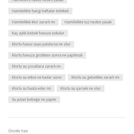
Hamilelikte hangi haftalar tehlikeli
Hamilelikte klor zararlı mı
Hamilelikte tuz neden yasak
Kaç aylık bebek havuza sokulur
Klorlu havuz suyu yutulursa ne olur
Klorlu havuza girdikten sonra ne yapılmalı
Klorlu su çocuklara zararlı mı
Klorlu su etkisi ne kadar sürer
Klorlu su gebelikte zararlı mı
Klorlu su hasta eder mi
Klorlu su içersek ne olur
Su yutan bebeğe ne yapılır
Önceki Yazı