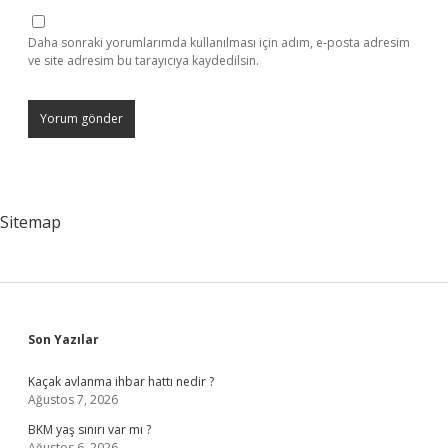
Daha sonraki yorumlarımda kullanılması için adım, e-posta adresim
ve site adresim bu tarayıcıya kaydedilsin.
Sitemap
Sidebar
Son Yazılar
Kaçak avlanma ihbar hattı nedir ?
Ağustos 7, 2026
BKM yaş sınırı var mı ?
Ağustos 6, 2026