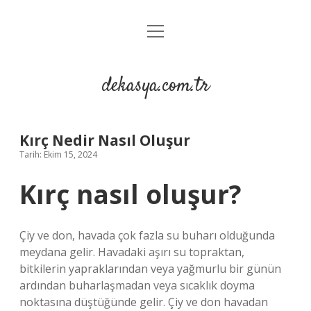
menüyü
Anasayfa
aç
Gizlilik Politikası
dekasya.com.tr
Yasal Uyarı
Kırç Nedir Nasıl Oluşur
Tarih: Ekim 15, 2024
Kırç nasıl oluşur?
Çiy ve don, havada çok fazla su buharı olduğunda
meydana gelir. Havadaki aşırı su topraktan,
bitkilerin yapraklarından veya yağmurlu bir günün
ardından buharlaşmadan veya sıcaklık doyma
noktasına düştüğünde gelir. Çiy ve don havadan