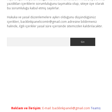
yazdıkları içeriklerin sorumluluğunu taşımakta olup, siteye üye olarak
bu sorumluluğu kabul etmiş sayılırlar.
Hukuka ve yasal düzenlemelere aykırı olduğunu düşündüğünüz
içerikleri,
backlinkpanelicomtr@gmail.com
adresine bildirmeniz
halinde, ilgili içerikler yasal süre içerisinde sitemizden kaldırılacaktır.
Arama
iriş
ilbet giriş yap
https://betexpergir.net/
Reklam ve İletişim:
E-mail:
backlinkpaneli@gmail.com
Teams: