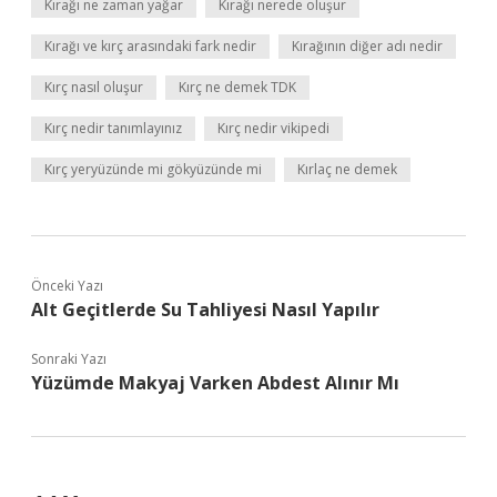
Kırağı ne zaman yağar
Kırağı nerede oluşur
Kırağı ve kırç arasındaki fark nedir
Kırağının diğer adı nedir
Kırç nasıl oluşur
Kırç ne demek TDK
Kırç nedir tanımlayınız
Kırç nedir vikipedi
Kırç yeryüzünde mi gökyüzünde mi
Kırlaç ne demek
Önceki Yazı
Alt Geçitlerde Su Tahliyesi Nasıl Yapılır
Sonraki Yazı
Yüzümde Makyaj Varken Abdest Alınır Mı