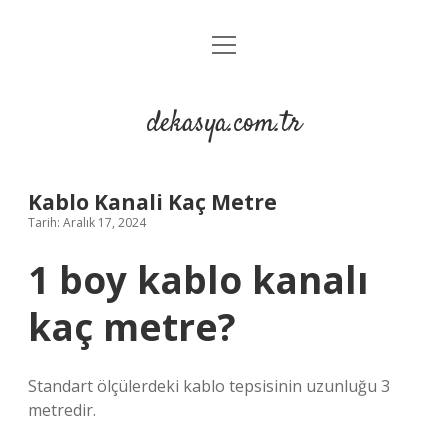
menüyü
Anasayfa
aç
Gizlilik Politikası
dekasya.com.tr
Yasal Uyarı
Kablo Kanali Kaç Metre
Tarih: Aralık 17, 2024
1 boy kablo kanalı
kaç metre?
Standart ölçülerdeki kablo tepsisinin uzunluğu 3
metredir.