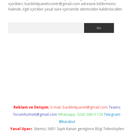
içerikleri,
backlinkpanelicomtr@gmail.com
adresine bildirmeniz
halinde, ilgili içerikler yasal süre içerisinde sitemizden kaldırılacaktır.
Arama
betexper giriş
ilbet giriş yap
https://betexpergir.net/
Reklam ve İletişim:
E-mail:
backlinkpaneli@gmail.com
Teams:
forumhizmeti@gmail.com
Whatsapp: 0262 606 0 726
Telegram:
@karabul
Yasal Uyarı:
Sitemiz, 5651 Sayılı Kanun gereğince Bilgi Teknolojileri