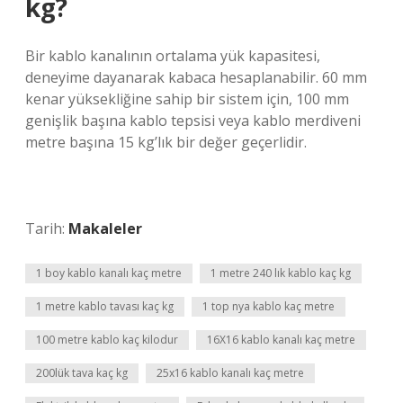
kg?
Bir kablo kanalının ortalama yük kapasitesi,
deneyime dayanarak kabaca hesaplanabilir. 60 mm
kenar yüksekliğine sahip bir sistem için, 100 mm
genişlik başına kablo tepsisi veya kablo merdiveni
metre başına 15 kg’lık bir değer geçerlidir.
Tarih:
Makaleler
1 boy kablo kanalı kaç metre
1 metre 240 lık kablo kaç kg
1 metre kablo tavası kaç kg
1 top nya kablo kaç metre
100 metre kablo kaç kilodur
16X16 kablo kanalı kaç metre
200lük tava kaç kg
25x16 kablo kanalı kaç metre