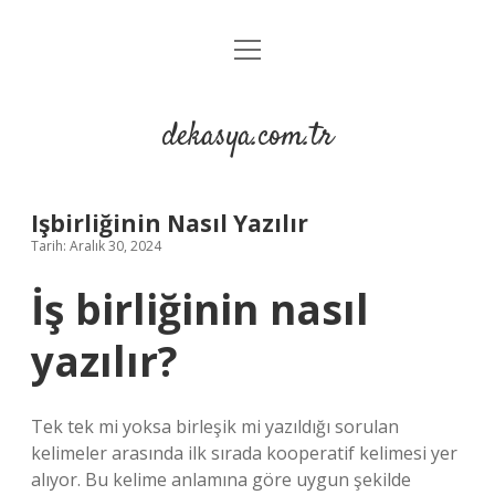
menüyü
Anasayfa
aç
Gizlilik Politikası
dekasya.com.tr
Yasal Uyarı
Işbirliğinin Nasıl Yazılır
Tarih: Aralık 30, 2024
İş birliğinin nasıl
yazılır?
Tek tek mi yoksa birleşik mi yazıldığı sorulan
kelimeler arasında ilk sırada kooperatif kelimesi yer
alıyor. Bu kelime anlamına göre uygun şekilde