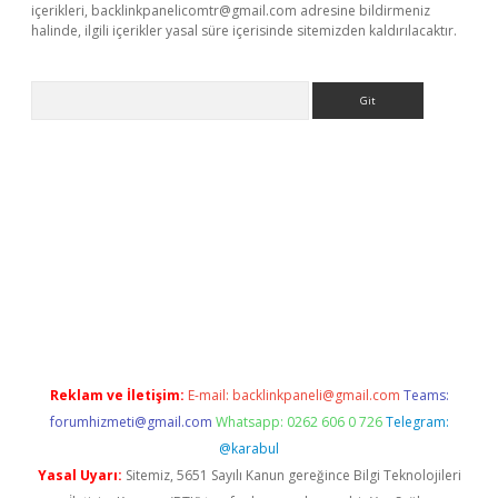
içerikleri,
backlinkpanelicomtr@gmail.com
adresine bildirmeniz
halinde, ilgili içerikler yasal süre içerisinde sitemizden kaldırılacaktır.
Arama
/
Reklam ve İletişim:
E-mail:
backlinkpaneli@gmail.com
Teams:
forumhizmeti@gmail.com
Whatsapp: 0262 606 0 726
Telegram:
@karabul
Yasal Uyarı:
Sitemiz, 5651 Sayılı Kanun gereğince Bilgi Teknolojileri