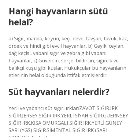
Hangi hayvanların sütü
helal?
a) Sığır, manda, koyun, keçi, deve, tavşan, tavuk, kaz,
ördek ve hindi gibi evcil hayvanlar, b) Geyik, ceylan,
dağ keçisi, yabani sığır ve zebra gibi yabani
hayvanlar, c) Güvercin, serçe, bıldırcın, sığırcık ve
balıkçıl kuşu gibi kuşlar. Hukukçular bu hayvanların
etlerinin helal olduğunda ittifak etmişlerdir.
Süt hayvanları nelerdir?
Yerli ve yabancı süt sığırı ırklarıZAVOT SIĞIR.IRK
SIĞIR.JERSEY SIĞIR IRK.YERLİ SİYAH SIĞIR.GUERNSEY
SIĞIR IRK.KISA OMURGALI SIĞIR IRK.YERLİ GÜNEY
SARI (YGS) SIĞIR.SİMENTAL SIĞIR IRK (SARI