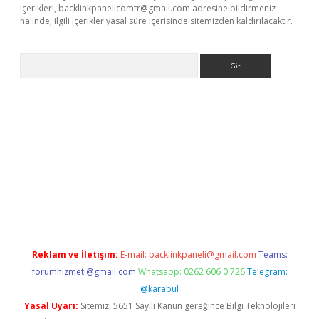
içerikleri,
backlinkpanelicomtr@gmail.com
adresine bildirmeniz
halinde, ilgili içerikler yasal süre içerisinde sitemizden kaldırılacaktır.
Arama
etexper giriş
ilbet giriş yap
https://betexpergir.net/
Reklam ve İletişim:
E-mail:
backlinkpaneli@gmail.com
Teams:
forumhizmeti@gmail.com
Whatsapp: 0262 606 0 726
Telegram:
@karabul
Yasal Uyarı:
Sitemiz, 5651 Sayılı Kanun gereğince Bilgi Teknolojileri