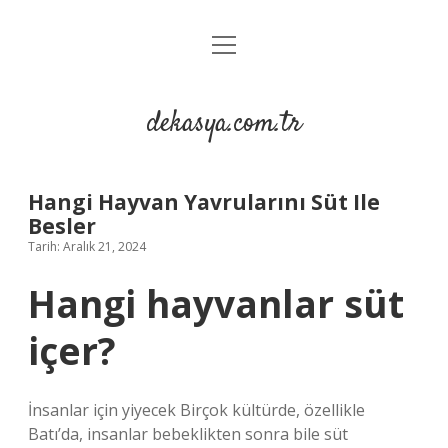
menüyü
Anasayfa
aç
Gizlilik Politikası
dekasya.com.tr
Yasal Uyarı
Hangi Hayvan Yavrularını Süt Ile
Besler
Tarih: Aralık 21, 2024
Hangi hayvanlar süt
içer?
İnsanlar için yiyecek Birçok kültürde, özellikle
Batı’da, insanlar bebeklikten sonra bile süt