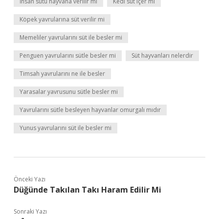
İnsan sütü hayvana verilir mi
Kedi süt içer mi
Köpek yavrularına süt verilir mi
Memeliler yavrularını süt ile besler mi
Penguen yavrularını sütle besler mi
Süt hayvanları nelerdir
Timsah yavrularını ne ile besler
Yarasalar yavrusunu sütle besler mi
Yavrularını sütle besleyen hayvanlar omurgalı mıdır
Yunus yavrularını süt ile besler mi
Önceki Yazı
Düğünde Takılan Takı Haram Edilir Mi
Sonraki Yazı