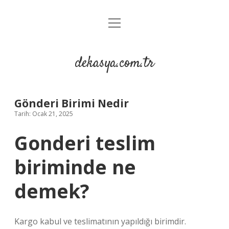
menüyü
Anasayfa
aç
Gizlilik Politikası
dekasya.com.tr
Yasal Uyarı
Gönderi Birimi Nedir
Tarih: Ocak 21, 2025
Gonderi teslim
biriminde ne
demek?
Kargo kabul ve teslimatının yapıldığı birimdir.