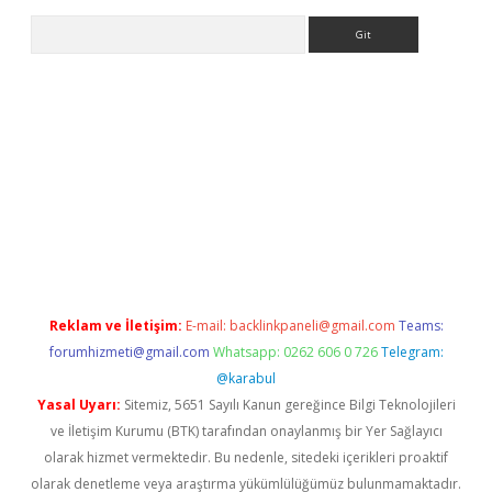
Arama
betexper giriş
ilbet giriş yap
https://betexpergir.net/
Reklam ve İletişim:
E-mail:
backlinkpaneli@gmail.com
Teams:
forumhizmeti@gmail.com
Whatsapp: 0262 606 0 726
Telegram:
@karabul
Yasal Uyarı:
Sitemiz, 5651 Sayılı Kanun gereğince Bilgi Teknolojileri
ve İletişim Kurumu (BTK) tarafından onaylanmış bir Yer Sağlayıcı
olarak hizmet vermektedir. Bu nedenle, sitedeki içerikleri proaktif
olarak denetleme veya araştırma yükümlülüğümüz bulunmamaktadır.