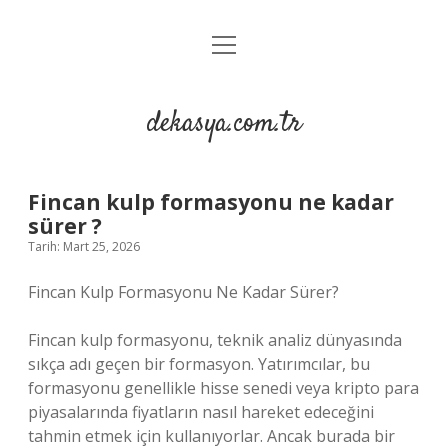
menüyü
Anasayfa
aç
Gizlilik Politikası
dekasya.com.tr
Yasal Uyarı
Fincan kulp formasyonu ne kadar
sürer ?
Tarih: Mart 25, 2026
Fincan Kulp Formasyonu Ne Kadar Sürer?
Fincan kulp formasyonu, teknik analiz dünyasında
sıkça adı geçen bir formasyon. Yatırımcılar, bu
formasyonu genellikle hisse senedi veya kripto para
piyasalarında fiyatların nasıl hareket edeceğini
tahmin etmek için kullanıyorlar. Ancak burada bir