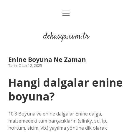
menüyü
Anasayfa
aç
Gizlilik Politikası
dekasya.com.tr
Yasal Uyarı
Enine Boyuna Ne Zaman
Tarih: Ocak 12, 2025
Hangi dalgalar enine
boyuna?
10.3 Boyuna ve enine dalgalar Enine dalga,
malzemedeki tüm parçacıkların (slinky, su, ip,
hortum, sicim, vb.) yayılma yönüne dik olarak