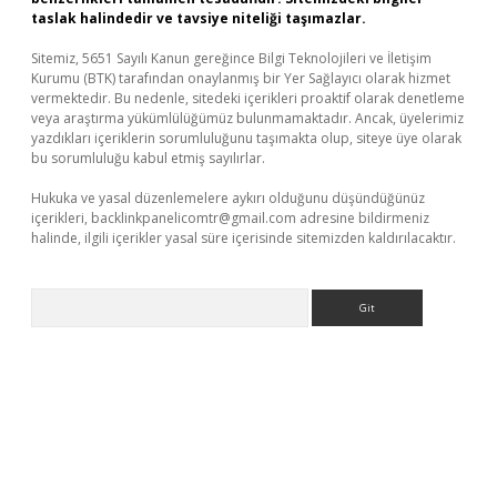
taslak halindedir ve tavsiye niteliği taşımazlar.
Sitemiz, 5651 Sayılı Kanun gereğince Bilgi Teknolojileri ve İletişim
Kurumu (BTK) tarafından onaylanmış bir Yer Sağlayıcı olarak hizmet
vermektedir. Bu nedenle, sitedeki içerikleri proaktif olarak denetleme
veya araştırma yükümlülüğümüz bulunmamaktadır. Ancak, üyelerimiz
yazdıkları içeriklerin sorumluluğunu taşımakta olup, siteye üye olarak
bu sorumluluğu kabul etmiş sayılırlar.
Hukuka ve yasal düzenlemelere aykırı olduğunu düşündüğünüz
içerikleri,
backlinkpanelicomtr@gmail.com
adresine bildirmeniz
halinde, ilgili içerikler yasal süre içerisinde sitemizden kaldırılacaktır.
Arama
betexper giriş
ilbet giriş yap
https://betexpergir.net/