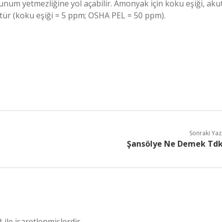
unum yetmezliğine yol açabilir. Amonyak için koku eşiği, aku
üktür (koku eşiği = 5 ppm; OSHA PEL = 50 ppm).
Sonraki Yaz
Şansölye Ne Demek Td
*
ile işaretlenmişlerdir