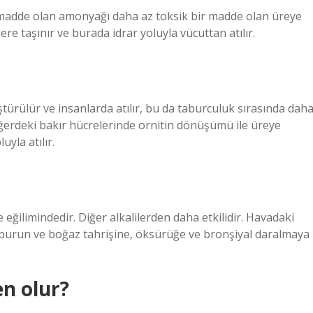
 madde olan amonyağı daha az toksik bir madde olan üreye
e taşınır ve burada idrar yoluyla vücuttan atılır.
ürülür ve insanlarda atılır, bu da taburculuk sırasında dah
ğerdeki bakır hücrelerinde ornitin dönüşümü ile üreye
yla atılır.
ilimindedir. Diğer alkalilerden daha etkilidir. Havadaki
 burun ve boğaz tahrişine, öksürüğe ve bronşiyal daralmaya
n olur?