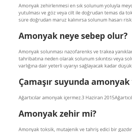
Amonyak zehirlenmesi en sık solunum yoluyla meyd
yutulması ve göz veya cilt ile doğrudan temas da to
süre doğrudan maruz kalınırsa solunum hasarı riski
Amonyak neye sebep olur?
Amonyak solunması nazofarenks ve trakea yanıkları
tahribatına neden olarak solunum sıkıntısı veya sol
varlığına dair yeterli uyarıyı sağlayacak kadar düş
Çamaşır suyunda amonyak 
Ağartıcılar amonyak içermez.3 Haziran 2015Ağartıc
Amonyak zehir mi?
Amonyak toksik, mutajenik ve tahriş edici bir gazdır.