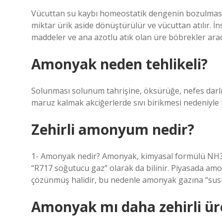
Vücuttan su kaybı homeostatik dengenin bozulmasın
miktar ürik aside dönüştürülür ve vücuttan atılır. İn
maddeler ve ana azotlu atık olan üre böbrekler aracılı
Amonyak neden tehlikeli?
Solunması solunum tahrişine, öksürüğe, nefes darl
maruz kalmak akciğerlerde sıvı birikmesi nedeniyle 
Zehirli amonyum nedir?
1- Amonyak nedir? Amonyak, kimyasal formülü NH3 olan
“R717 soğutucu gaz” olarak da bilinir. Piyasada amon
çözünmüş halidir, bu nedenle amonyak gazına “sus
Amonyak mı daha zehirli ür