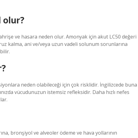
 olur?
ahrişe ve hasara neden olur. Amonyak için akut LC50 değeri
aruz kalma, ani ve/veya uzun vadeli solunum sorunlarına
ilir.
r?
onlara neden olabileceği için çok risklidir. İngilizcede buna
ınızda vücudunuzun istemsiz refleksidir. Daha hızlı nefes
lar.
na, bronşiyol ve alveoler ödeme ve hava yollarının