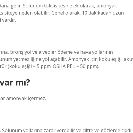
ana gelir. Solunum toksisitesine ek olarak, amonyak
ksisiteye neden olabilir. Genel olarak, 10 dakikadan uzun
 vardır.
na, bronşiyol ve alveoler ödeme ve hava yollarının
unum yetmezliğine yol açabilir. Amonyak için koku eşiği, aku
üktür (koku eşiği = 5 ppm; OSHA PEL = 50 ppm).
var mı?
ılar amonyak içermez.
 Solunum yollarına zarar verebilir ve ciltte ve gözlerde ciddi