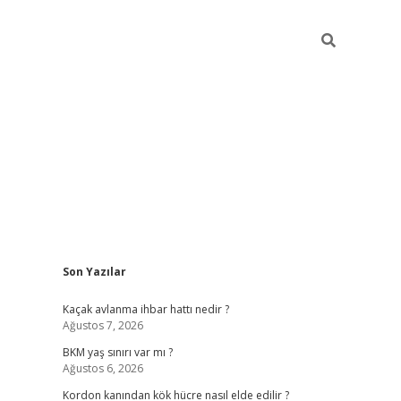
Sidebar
Son Yazılar
betexper giriş
ilbet giriş yap
https://betexpergir.net/
Kaçak avlanma ihbar hattı nedir ?
Ağustos 7, 2026
BKM yaş sınırı var mı ?
Ağustos 6, 2026
Kordon kanından kök hücre nasıl elde edilir ?