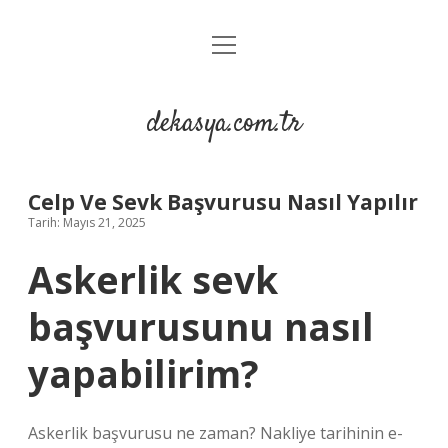
menüyü
Anasayfa
aç
Gizlilik Politikası
dekasya.com.tr
Yasal Uyarı
Celp Ve Sevk Başvurusu Nasıl Yapılır
Tarih: Mayıs 21, 2025
Askerlik sevk
başvurusunu nasıl
yapabilirim?
Askerlik başvurusu ne zaman? Nakliye tarihinin e-