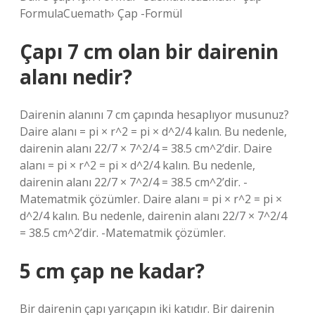
FormulaCuemath› Çap -Formül
Çapı 7 cm olan bir dairenin
alanı nedir?
Dairenin alanını 7 cm çapında hesaplıyor musunuz?
Daire alanı = pi × r^2 = pi × d^2/4 kalın. Bu nedenle,
dairenin alanı 22/7 × 7^2/4 = 38.5 cm^2’dir. Daire
alanı = pi × r^2 = pi × d^2/4 kalın. Bu nedenle,
dairenin alanı 22/7 × 7^2/4 = 38.5 cm^2’dir. -
Matematmik çözümler. Daire alanı = pi × r^2 = pi ×
d^2/4 kalın. Bu nedenle, dairenin alanı 22/7 × 7^2/4
= 38.5 cm^2’dir. -Matematmik çözümler.
5 cm çap ne kadar?
Bir dairenin çapı yarıçapın iki katıdır. Bir dairenin