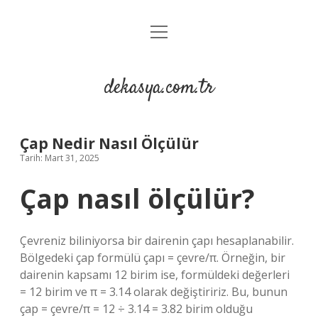
menüyü
Anasayfa
aç
Gizlilik Politikası
dekasya.com.tr
Yasal Uyarı
Çap Nedir Nasıl Ölçülür
Tarih: Mart 31, 2025
Çap nasıl ölçülür?
Çevreniz biliniyorsa bir dairenin çapı hesaplanabilir.
Bölgedeki çap formülü çapı = çevre/π. Örneğin, bir
dairenin kapsamı 12 birim ise, formüldeki değerleri
= 12 birim ve π = 3.14 olarak değiştiririz. Bu, bunun
çap = çevre/π = 12 ÷ 3.14 = 3.82 birim olduğu