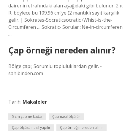
dairenin etrafındaki alan aşağıdaki gibi bulunur: 2 π
R, böylece bu 109.96 cm’ye (2 mantıklı sayı) karşılık
gelir. | Sokrates-Socraticsocratic ›Whist-is-the-
Circumferen … Sokratic› Sorular ›Ne-in-circumferen
…
Çap örneği nereden alınır?
Bölge çapı; Sorumlu topluluklardan gelir. -
sahibinden.com
Tarih:
Makaleler
5 cm çap ne kadar
Çap nasıl ölçülür
Çap ölçüsü nasıl yapılır
Çap örneği nereden alınır