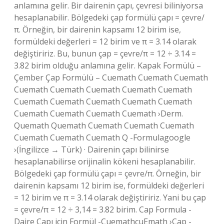
anlamına gelir. Bir dairenin çapı, çevresi biliniyorsa
hesaplanabilir. Bölgedeki çap formülü çapı = çevre/
π. Örneğin, bir dairenin kapsamı 12 birim ise,
formüldeki değerleri = 12 birim ve π = 3.14 olarak
değiştiririz. Bu, bunun çap = çevre/π = 12 ÷ 3.14 =
3.82 birim olduğu anlamına gelir. Kapak Formülü –
Çember Çap Formülü – Cuemath Cuemath Cuemath
Cuemath Cuemath Cuemath Cuemath Cuemath
Cuemath Cuemath Cuemath Cuemath Cuemath
Cuemath Cuemath Cuemath Cuemath ›Derm.
Quemath Quemath Cuemath Cuemath Cuemath
Cuemath Cuemath Cuemath Q -Formulagoogle
›(İngilizce → Türk) · Dairenin çapı bilinirse
hesaplanabilirse orijinalin kökeni hesaplanabilir.
Bölgedeki çap formülü çapı = çevre/π. Örneğin, bir
dairenin kapsamı 12 birim ise, formüldeki değerleri
= 12 birim ve π = 3.14 olarak değiştiririz. Yani bu çap
= çevre/π = 12 ÷ 3,14 = 3.82 birim. Cap Formula -
Daire Çapı için Formül -CuemathcuEmath ›Çap -