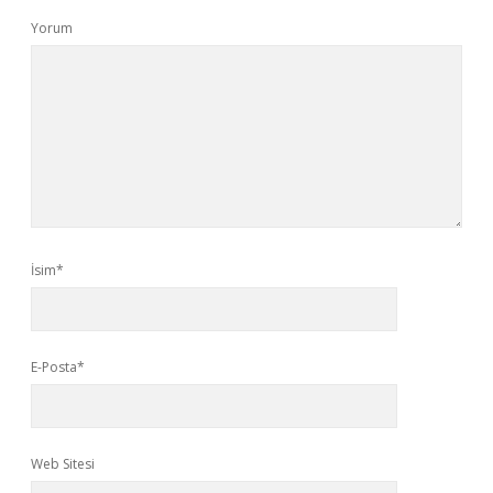
Yorum
İsim*
E-Posta*
Web Sitesi