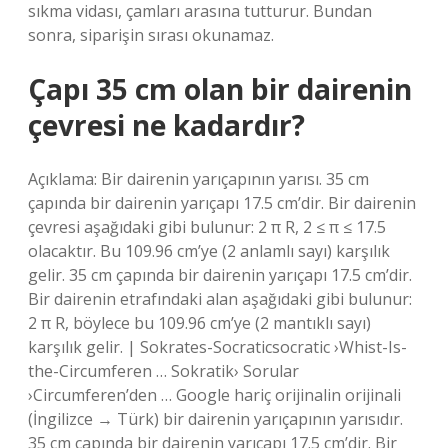
sıkma vidası, çamları arasına tutturur. Bundan
sonra, siparişin sırası okunamaz.
Çapı 35 cm olan bir dairenin
çevresi ne kadardır?
Açıklama: Bir dairenin yarıçapının yarısı. 35 cm
çapında bir dairenin yarıçapı 17.5 cm’dir. Bir dairenin
çevresi aşağıdaki gibi bulunur: 2 π R, 2 ≤ π ≤ 17.5
olacaktır. Bu 109.96 cm’ye (2 anlamlı sayı) karşılık
gelir. 35 cm çapında bir dairenin yarıçapı 17.5 cm’dir.
Bir dairenin etrafındaki alan aşağıdaki gibi bulunur:
2 π R, böylece bu 109.96 cm’ye (2 mantıklı sayı)
karşılık gelir. | Sokrates-Socraticsocratic ›Whist-Is-
the-Circumferen … Sokratik› Sorular
›Circumferen’den … Google hariç orijinalin orijinali
(İngilizce → Türk) bir dairenin yarıçapının yarısıdır.
35 cm çapında bir dairenin yarıçapı 17.5 cm’dir. Bir