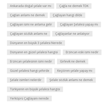
Ankarada doğal şelale var mı
Çağla ne demek TDK
Çağlan anlamı ne demek
Çağlayan hangi dilde
Çağlayan ismi ne anlama gelir
Çağlayan Şelalesi yapay mı
Çağlayan sözlük anlamı ne
Çağlayanlar ne anlatıyor
Dünyanın en büyük 3 şelalesi Nerede
Dünyanın en güzel şelalesi hangisi
Erzincan eski ismi nedir
Erzincan şelalesinin ismi nedir
Girlevik ne demek
Güzel şelalesi hangi şehirde
Keçiören şelale yapay mı
Şelale isimleri nelerdir
Şelale sözlük anlamı ne demek
Türkiyenin en büyük şelalesi hangisi
Yerköprü Çağlayanı nerede