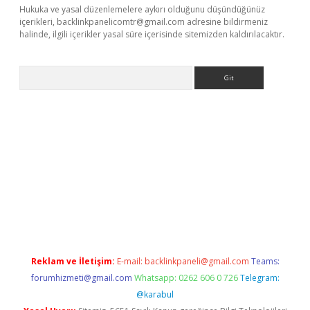
Hukuka ve yasal düzenlemelere aykırı olduğunu düşündüğünüz
içerikleri,
backlinkpanelicomtr@gmail.com
adresine bildirmeniz
halinde, ilgili içerikler yasal süre içerisinde sitemizden kaldırılacaktır.
Arama
giriş
ilbet giriş yap
https://betexpergir.net/
Reklam ve İletişim:
E-mail:
backlinkpaneli@gmail.com
Teams:
forumhizmeti@gmail.com
Whatsapp: 0262 606 0 726
Telegram:
@karabul