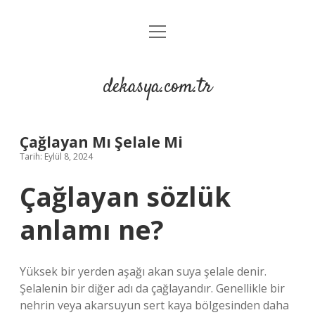
menüyü
Anasayfa
aç
Gizlilik Politikası
dekasya.com.tr
Yasal Uyarı
Çağlayan Mı Şelale Mi
Tarih: Eylül 8, 2024
Çağlayan sözlük
anlamı ne?
Yüksek bir yerden aşağı akan suya şelale denir.
Şelalenin bir diğer adı da çağlayandır. Genellikle bir
nehrin veya akarsuyun sert kaya bölgesinden daha