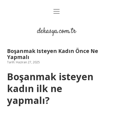
menüyü
Anasayfa
aç
Gizlilik Politikası
dekasya.com.tr
Yasal Uyarı
Boşanmak Isteyen Kadın Önce Ne
Yapmalı
Tarih: Haziran 27, 2025
Boşanmak isteyen
kadın ilk ne
yapmalı?