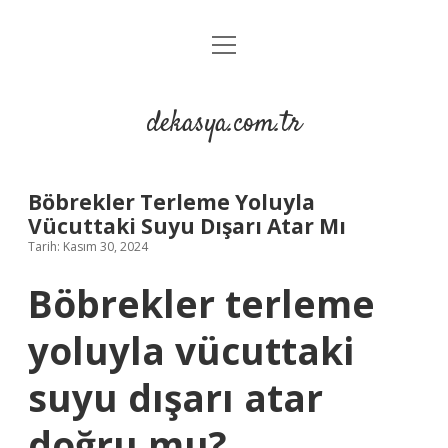
menüyü
Anasayfa
aç
Gizlilik Politikası
dekasya.com.tr
Yasal Uyarı
Böbrekler Terleme Yoluyla
Vücuttaki Suyu Dışarı Atar Mı
Tarih: Kasım 30, 2024
Böbrekler terleme
yoluyla vücuttaki
suyu dışarı atar
doğru mu?