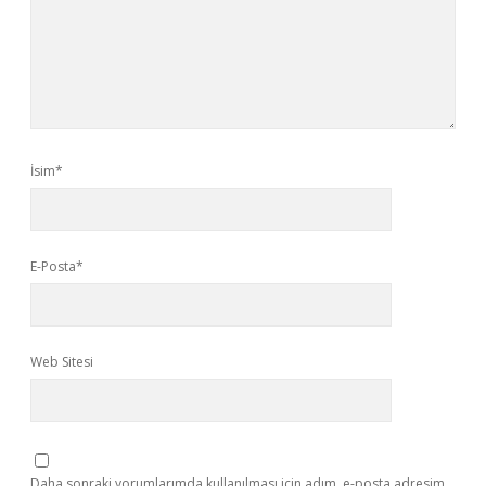
İsim*
E-Posta*
Web Sitesi
Daha sonraki yorumlarımda kullanılması için adım, e-posta adresim