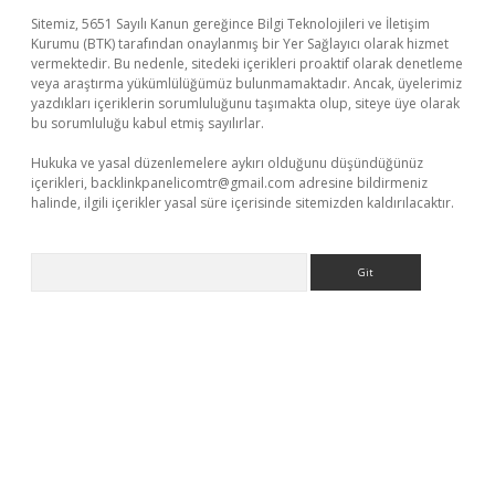
Sitemiz, 5651 Sayılı Kanun gereğince Bilgi Teknolojileri ve İletişim
Kurumu (BTK) tarafından onaylanmış bir Yer Sağlayıcı olarak hizmet
vermektedir. Bu nedenle, sitedeki içerikleri proaktif olarak denetleme
veya araştırma yükümlülüğümüz bulunmamaktadır. Ancak, üyelerimiz
yazdıkları içeriklerin sorumluluğunu taşımakta olup, siteye üye olarak
bu sorumluluğu kabul etmiş sayılırlar.
Hukuka ve yasal düzenlemelere aykırı olduğunu düşündüğünüz
içerikleri,
backlinkpanelicomtr@gmail.com
adresine bildirmeniz
halinde, ilgili içerikler yasal süre içerisinde sitemizden kaldırılacaktır.
Arama
etexper giriş
ilbet giriş yap
https://betexpergir.net/