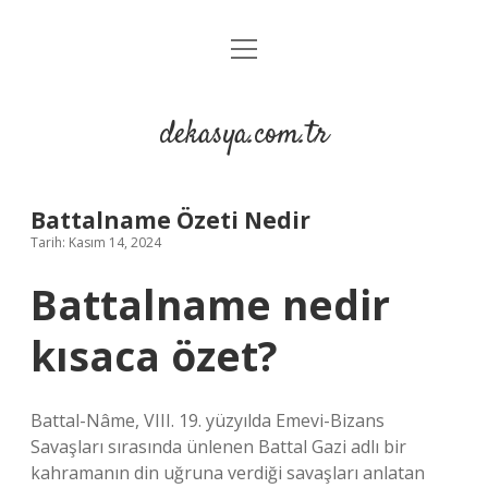
menüyü
Anasayfa
aç
Gizlilik Politikası
dekasya.com.tr
Yasal Uyarı
Battalname Özeti Nedir
Tarih: Kasım 14, 2024
Battalname nedir
kısaca özet?
Battal-Nâme, VIII. 19. yüzyılda Emevi-Bizans
Savaşları sırasında ünlenen Battal Gazi adlı bir
kahramanın din uğruna verdiği savaşları anlatan