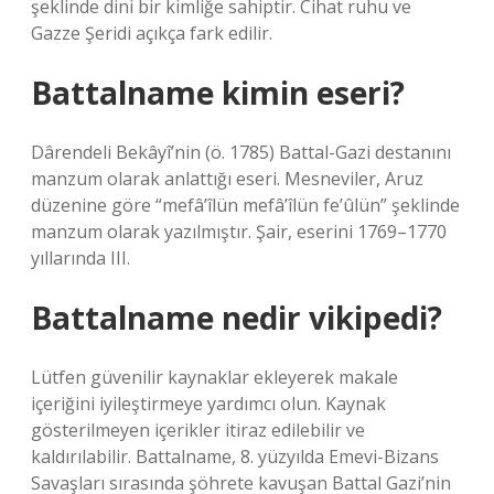
şeklinde dini bir kimliğe sahiptir. Cihat ruhu ve
Gazze Şeridi açıkça fark edilir.
Battalname kimin eseri?
Dârendeli Bekâyî’nin (ö. 1785) Battal-Gazi destanını
manzum olarak anlattığı eseri. Mesneviler, Aruz
düzenine göre “mefâ’îlün mefâ’îlün fe’ûlün” şeklinde
manzum olarak yazılmıştır. Şair, eserini 1769–1770
yıllarında III.
Battalname nedir vikipedi?
Lütfen güvenilir kaynaklar ekleyerek makale
içeriğini iyileştirmeye yardımcı olun. Kaynak
gösterilmeyen içerikler itiraz edilebilir ve
kaldırılabilir. Battalname, 8. yüzyılda Emevi-Bizans
Savaşları sırasında şöhrete kavuşan Battal Gazi’nin