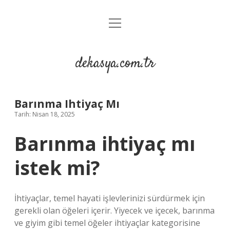
menüyü
Anasayfa
aç
Gizlilik Politikası
dekasya.com.tr
Yasal Uyarı
Barınma Ihtiyaç Mı
Tarih: Nisan 18, 2025
Barınma ihtiyaç mı
istek mi?
İhtiyaçlar, temel hayati işlevlerinizi sürdürmek için
gerekli olan öğeleri içerir. Yiyecek ve içecek, barınma
ve giyim gibi temel öğeler ihtiyaçlar kategorisine