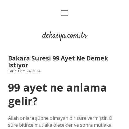
menüyü
Anasayfa
aç
Gizlilik Politikası
dekasya.com.tr
Yasal Uyarı
Bakara Suresi 99 Ayet Ne Demek
Istiyor
Tarih: Ekim 24, 2024
99 ayet ne anlama
gelir?
Allah onlara şüphe olmayan bir süre vermiştir. O
süre bitince mutlaka ölecekler ve sonra mutlaka