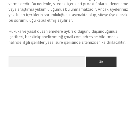
vermektedir. Bu nedenle, sitedeki içerikleri proaktif olarak denetleme
veya araştırma yükümlülüğümüz bulunmamaktadır. Ancak, üyelerimiz
yazdıkları içeriklerin sorumluluğunu taşımakta olup, siteye üye olarak
bu sorumluluğu kabul etmiş sayılırlar.
Hukuka ve yasal düzenlemelere aykırı olduğunu düşündüğünüz
içerikleri,
backlinkpanelicomtr@gmail.com
adresine bildirmeniz
halinde, ilgili içerikler yasal süre içerisinde sitemizden kaldırılacaktır.
Arama
texper giriş
ilbet giriş yap
https://betexpergir.net/