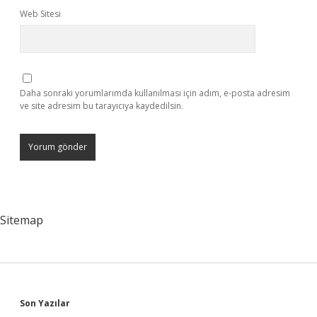
Web Sitesi
Daha sonraki yorumlarımda kullanılması için adım, e-posta adresim
ve site adresim bu tarayıcıya kaydedilsin.
Sitemap
Sidebar
Son Yazılar