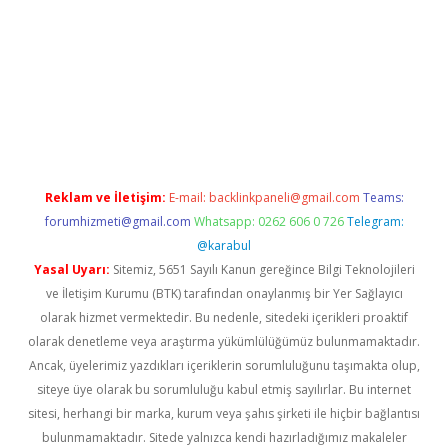
betexper giriş
ilbet giriş yap
https://betexpergir.net/
Reklam ve İletişim:
E-mail:
backlinkpaneli@gmail.com
Teams:
forumhizmeti@gmail.com
Whatsapp: 0262 606 0 726
Telegram:
@karabul
Yasal Uyarı:
Sitemiz, 5651 Sayılı Kanun gereğince Bilgi Teknolojileri
ve İletişim Kurumu (BTK) tarafından onaylanmış bir Yer Sağlayıcı
olarak hizmet vermektedir. Bu nedenle, sitedeki içerikleri proaktif
olarak denetleme veya araştırma yükümlülüğümüz bulunmamaktadır.
Ancak, üyelerimiz yazdıkları içeriklerin sorumluluğunu taşımakta olup,
siteye üye olarak bu sorumluluğu kabul etmiş sayılırlar. Bu internet
sitesi, herhangi bir marka, kurum veya şahıs şirketi ile hiçbir bağlantısı
bulunmamaktadır. Sitede yalnızca kendi hazırladığımız makaleler