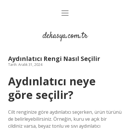
menüyü
Anasayfa
aç
Gizlilik Politikası
dekasya.com.tr
Yasal Uyarı
Aydınlatıcı Rengi Nasıl Seçilir
Tarih: Aralık 31, 2024
Aydınlatıcı neye
göre seçilir?
Cilt renginize göre aydınlatıcı seçerken, ürün türünü
de belirleyebilirsiniz. Örneğin, kuru ve açık bir
cildiniz varsa, beyaz tonlu ve sıvı aydınlatıcı