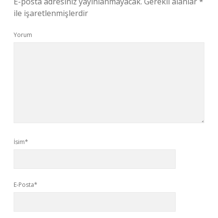
E-posta adresiniz yayınlanmayacak.
Gerekli alanlar
*
ile işaretlenmişlerdir
Yorum
İsim*
E-Posta*