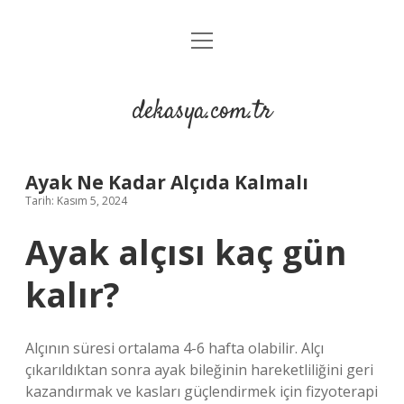
menüyü
Anasayfa
aç
Gizlilik Politikası
dekasya.com.tr
Yasal Uyarı
Ayak Ne Kadar Alçıda Kalmalı
Tarih: Kasım 5, 2024
Ayak alçısı kaç gün
kalır?
Alçının süresi ortalama 4-6 hafta olabilir. Alçı
çıkarıldıktan sonra ayak bileğinin hareketliliğini geri
kazandırmak ve kasları güçlendirmek için fizyoterapi