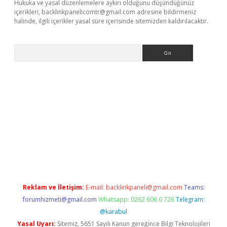
Hukuka ve yasal düzenlemelere aykırı olduğunu düşündüğünüz
içerikleri,
backlinkpanelicomtr@gmail.com
adresine bildirmeniz
halinde, ilgili içerikler yasal süre içerisinde sitemizden kaldırılacaktır.
Arama
etexper giriş
ilbet giriş yap
https://betexpergir.net/
Reklam ve İletişim:
E-mail:
backlinkpaneli@gmail.com
Teams:
forumhizmeti@gmail.com
Whatsapp: 0262 606 0 726
Telegram:
@karabul
Yasal Uyarı:
Sitemiz, 5651 Sayılı Kanun gereğince Bilgi Teknolojileri