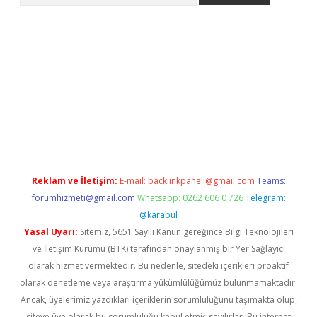
etexper giriş
ilbet giriş yap
https://betexpergir.net/
Reklam ve İletişim:
E-mail:
backlinkpaneli@gmail.com
Teams:
forumhizmeti@gmail.com
Whatsapp: 0262 606 0 726
Telegram:
@karabul
Yasal Uyarı:
Sitemiz, 5651 Sayılı Kanun gereğince Bilgi Teknolojileri
ve İletişim Kurumu (BTK) tarafından onaylanmış bir Yer Sağlayıcı
olarak hizmet vermektedir. Bu nedenle, sitedeki içerikleri proaktif
olarak denetleme veya araştırma yükümlülüğümüz bulunmamaktadır.
Ancak, üyelerimiz yazdıkları içeriklerin sorumluluğunu taşımakta olup,
siteye üye olarak bu sorumluluğu kabul etmiş sayılırlar. Bu internet