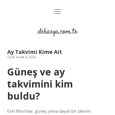
menüyü
Anasayfa
aç
Gizlilik Politikası
dekasya.com.tr
Yasal Uyarı
Ay Takvimi Kime Ait
Tarih: Aralık 4, 2024
Güneş ve ay
takvimini kim
buldu?
Eski Mısırlılar, güneş yılına dayalı bir takvim