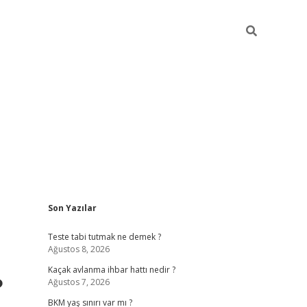
Sidebar
Son Yazılar
betexper giriş
ilbet giriş yap
https://betexpergir.net/
Teste tabi tutmak ne demek ?
Ağustos 8, 2026
Kaçak avlanma ihbar hattı nedir ?
?
Ağustos 7, 2026
BKM yaş sınırı var mı ?