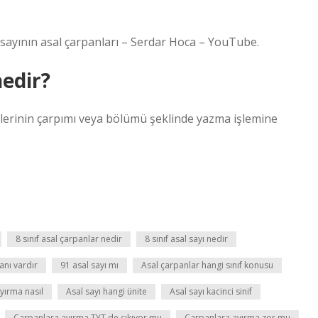
l sayının asal çarpanları – Serdar Hoca – YouTube.
nedir?
enlerinin çarpımı veya bölümü şeklinde yazma işlemine
8 sınıf asal çarpanlar nedir
8 sınıf asal sayı nedir
anı vardır
91 asal sayı mı
Asal çarpanlar hangi sınıf konusu
yırma nasıl
Asal sayı hangi ünite
Asal sayı kacinci sinif
Çarpanlara ayırma TYT de çıkıyor mu
Çarpanlara ayırma zor mu