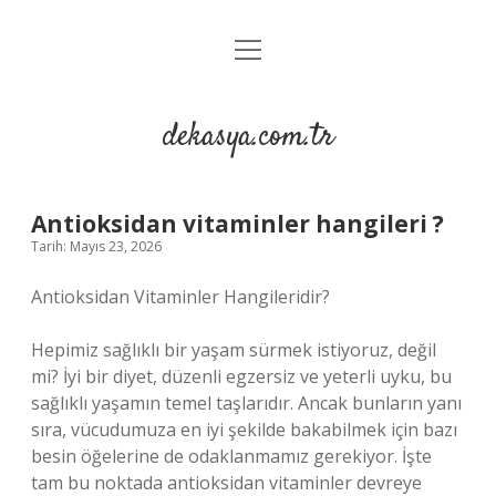
menüyü
Anasayfa
aç
Gizlilik Politikası
dekasya.com.tr
Yasal Uyarı
Antioksidan vitaminler hangileri ?
Tarih: Mayıs 23, 2026
Antioksidan Vitaminler Hangileridir?
Hepimiz sağlıklı bir yaşam sürmek istiyoruz, değil
mi? İyi bir diyet, düzenli egzersiz ve yeterli uyku, bu
sağlıklı yaşamın temel taşlarıdır. Ancak bunların yanı
sıra, vücudumuza en iyi şekilde bakabilmek için bazı
besin öğelerine de odaklanmamız gerekiyor. İşte
tam bu noktada antioksidan vitaminler devreye