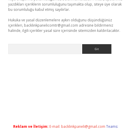
yazdıkları içeriklerin sorumluluğunu taşımakta olup, siteye üye olarak
bu sorumluluğu kabul etmiş sayılırlar.
Hukuka ve yasal düzenlemelere aykırı olduğunu düşündüğünüz
içerikleri,
backlinkpanelicomtr@gmail.com
adresine bildirmeniz
halinde, ilgili içerikler yasal süre içerisinde sitemizden kaldırılacaktır.
Arama
net/
Reklam ve İletişim:
E-mail:
backlinkpaneli@gmail.com
Teams: