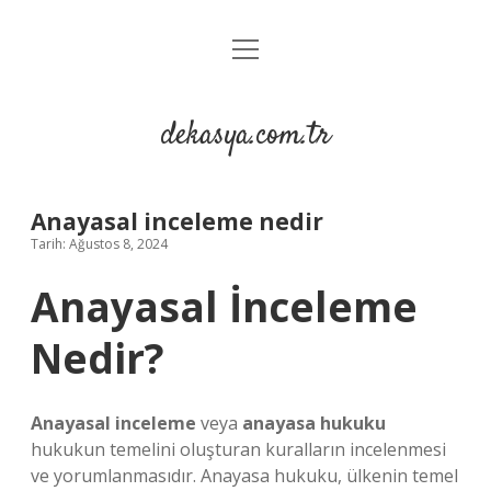
menüyü
Anasayfa
aç
Gizlilik Politikası
dekasya.com.tr
Yasal Uyarı
Anayasal inceleme nedir
Tarih: Ağustos 8, 2024
Anayasal İnceleme
Nedir?
Anayasal inceleme
veya
anayasa hukuku
hukukun temelini oluşturan kuralların incelenmesi
ve yorumlanmasıdır. Anayasa hukuku, ülkenin temel