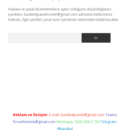
Hukuka ve yasal düzenlemelere aykırı olduğunu düşündüğünüz
içerikleri,
backlinkpanelicomtr@gmail.com
adresine bildirmeniz
halinde, ilgili içerikler yasal süre içerisinde sitemizden kaldırılacaktır.
Arama
texper giriş
ilbet giriş yap
https://betexpergir.net/
Reklam ve İletişim:
E-mail:
backlinkpaneli@gmail.com
Teams:
forumhizmeti@gmail.com
Whatsapp: 0262 606 0 726
Telegram:
@karabul