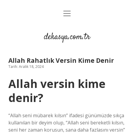
menüyü
Anasayfa
aç
Gizlilik Politikası
dekasya.com.tr
Yasal Uyarı
Allah Rahatlık Versin Kime Denir
Tarih: Aralık 18, 2024
Allah versin kime
denir?
“Allah seni mübarek kılsın” ifadesi günümüzde sıkça
kullanılan bir deyim olup, “Allah seni bereketli kılsın,
seni her zaman korusun, sana daha fazlasını versin”