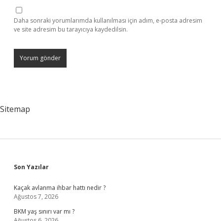
Daha sonraki yorumlarımda kullanılması için adım, e-posta adresim
ve site adresim bu tarayıcıya kaydedilsin.
Sitemap
Sidebar
Son Yazılar
Kaçak avlanma ihbar hattı nedir ?
Ağustos 7, 2026
BKM yaş sınırı var mı ?
Ağustos 6, 2026