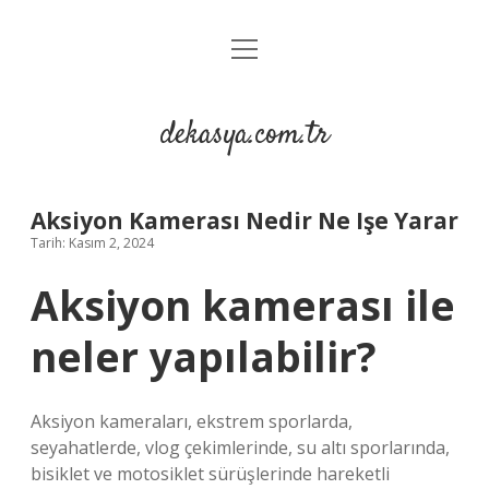
menüyü
Anasayfa
aç
Gizlilik Politikası
dekasya.com.tr
Yasal Uyarı
Aksiyon Kamerası Nedir Ne Işe Yarar
Tarih: Kasım 2, 2024
Aksiyon kamerası ile
neler yapılabilir?
Aksiyon kameraları, ekstrem sporlarda,
seyahatlerde, vlog çekimlerinde, su altı sporlarında,
bisiklet ve motosiklet sürüşlerinde hareketli