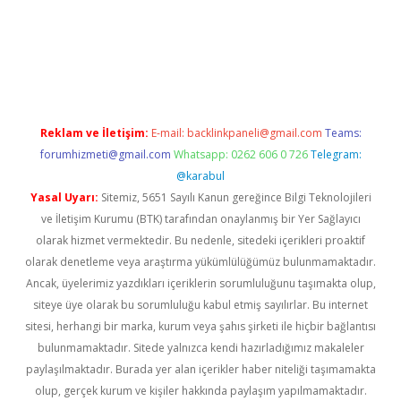
xper giriş
ilbet giriş yap
https://betexpergir.net/
Reklam ve İletişim:
E-mail:
backlinkpaneli@gmail.com
Teams:
forumhizmeti@gmail.com
Whatsapp: 0262 606 0 726
Telegram:
@karabul
Yasal Uyarı:
Sitemiz, 5651 Sayılı Kanun gereğince Bilgi Teknolojileri
ve İletişim Kurumu (BTK) tarafından onaylanmış bir Yer Sağlayıcı
olarak hizmet vermektedir. Bu nedenle, sitedeki içerikleri proaktif
olarak denetleme veya araştırma yükümlülüğümüz bulunmamaktadır.
Ancak, üyelerimiz yazdıkları içeriklerin sorumluluğunu taşımakta olup,
siteye üye olarak bu sorumluluğu kabul etmiş sayılırlar. Bu internet
sitesi, herhangi bir marka, kurum veya şahıs şirketi ile hiçbir bağlantısı
bulunmamaktadır. Sitede yalnızca kendi hazırladığımız makaleler
paylaşılmaktadır. Burada yer alan içerikler haber niteliği taşımamakta
olup, gerçek kurum ve kişiler hakkında paylaşım yapılmamaktadır.