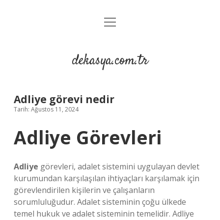
menüyü
Anasayfa
aç
Gizlilik Politikası
dekasya.com.tr
Yasal Uyarı
Adliye görevi nedir
Tarih: Ağustos 11, 2024
Adliye Görevleri
Adliye
görevleri, adalet sistemini uygulayan devlet
kurumundan karşılaşılan ihtiyaçları karşılamak için
görevlendirilen kişilerin ve çalışanların
sorumluluğudur. Adalet sisteminin çoğu ülkede
temel hukuk ve adalet sisteminin temelidir. Adliye