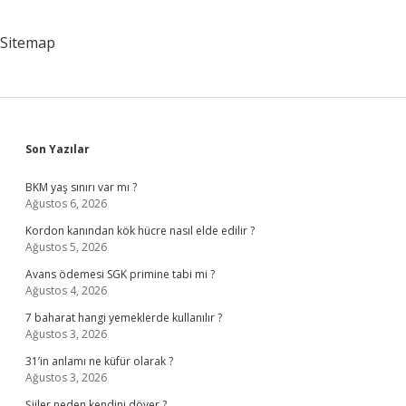
Sitemap
Sidebar
Son Yazılar
BKM yaş sınırı var mı ?
Ağustos 6, 2026
Kordon kanından kök hücre nasıl elde edilir ?
Ağustos 5, 2026
Avans ödemesi SGK primine tabi mi ?
Ağustos 4, 2026
7 baharat hangi yemeklerde kullanılır ?
Ağustos 3, 2026
31’in anlamı ne küfür olarak ?
Ağustos 3, 2026
Şiiler neden kendini döver ?