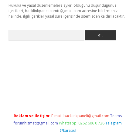
Hukuka ve yasal düzenlemelere aykırı olduğunu düşündüğünüz
içerikleri,
backlinkpanelicomtr@gmail.com
adresine bildirmeniz
halinde, ilgili içerikler yasal süre içerisinde sitemizden kaldırılacaktır.
Arama
betexper giriş
ilbet giriş yap
https://betexpergir.net/
Reklam ve İletişim:
E-mail:
backlinkpaneli@gmail.com
Teams:
forumhizmeti@gmail.com
Whatsapp: 0262 606 0 726
Telegram:
@karabul