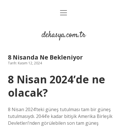
menüyü
Anasayfa
aç
Gizlilik Politikası
dekasya.com.tr
Yasal Uyarı
8 Nisanda Ne Bekleniyor
Tarih: Kasım 12, 2024
8 Nisan 2024’de ne
olacak?
8 Nisan 2024’teki güneş tutulması tam bir güneş
tutulmasıydı. 2044’e kadar bitişik Amerika Birleşik
Devletleri’nden görülebilen son tam güneş