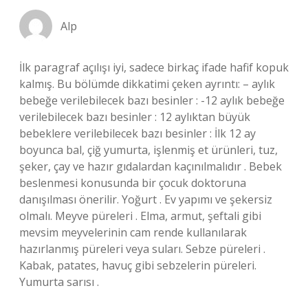
Alp
İlk paragraf açılışı iyi, sadece birkaç ifade hafif kopuk
kalmış. Bu bölümde dikkatimi çeken ayrıntı: – aylık
bebeğe verilebilecek bazı besinler : -12 aylık bebeğe
verilebilecek bazı besinler : 12 aylıktan büyük
bebeklere verilebilecek bazı besinler : İlk 12 ay
boyunca bal, çiğ yumurta, işlenmiş et ürünleri, tuz,
şeker, çay ve hazır gıdalardan kaçınılmalıdır . Bebek
beslenmesi konusunda bir çocuk doktoruna
danışılması önerilir. Yoğurt . Ev yapımı ve şekersiz
olmalı. Meyve püreleri . Elma, armut, şeftali gibi
mevsim meyvelerinin cam rende kullanılarak
hazırlanmış püreleri veya suları. Sebze püreleri .
Kabak, patates, havuç gibi sebzelerin püreleri.
Yumurta sarısı .