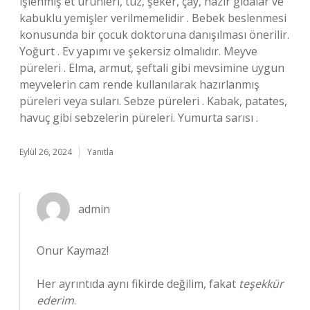
işlenmiş et ürünleri, tuz, şeker, çay, hazır gıdalar ve
kabuklu yemişler verilmemelidir . Bebek beslenmesi
konusunda bir çocuk doktoruna danışılması önerilir.
Yoğurt . Ev yapımı ve şekersiz olmalıdır. Meyve
püreleri . Elma, armut, şeftali gibi mevsimine uygun
meyvelerin cam rende kullanılarak hazırlanmış
püreleri veya suları. Sebze püreleri . Kabak, patates,
havuç gibi sebzelerin püreleri. Yumurta sarısı .
Eylül 26, 2024
Yanıtla
admin
Onur Kaymaz!
Her ayrıntıda aynı fikirde değilim, fakat
teşekkür
ederim
.