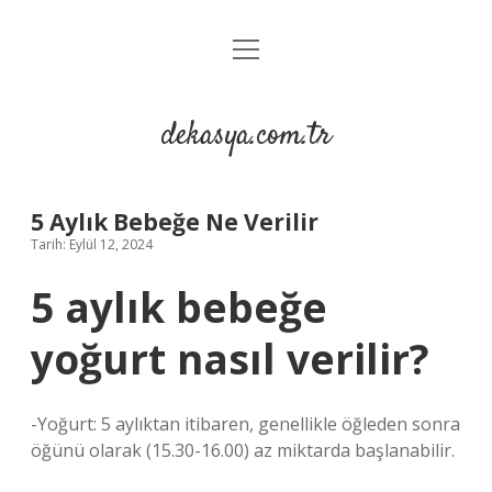
menüyü
Anasayfa
aç
Gizlilik Politikası
dekasya.com.tr
Yasal Uyarı
5 Aylık Bebeğe Ne Verilir
Tarih: Eylül 12, 2024
5 aylık bebeğe
yoğurt nasıl verilir?
-Yoğurt: 5 aylıktan itibaren, genellikle öğleden sonra
öğünü olarak (15.30-16.00) az miktarda başlanabilir.