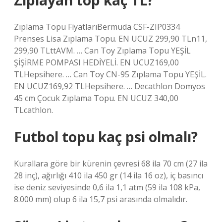
Zıplayan top kaç TL?
Zıplama Topu FiyatlarıBermuda CSF-ZIP0334
Prenses Lisa Zıplama Topu. EN UCUZ 299,90 TLn11,
299,90 TLttAVM. … Can Toy Zıplama Topu YEŞİL
ŞİŞİRME POMPASI HEDİYELİ. EN UCUZ169,00
TLHepsihere. … Can Toy CN-95 Zıplama Topu YEŞİL.
EN UCUZ169,92 TLHepsihere. … Decathlon Domyos
45 cm Çocuk Zıplama Topu. EN UCUZ 340,00
TLcathlon.
Futbol topu kaç psi olmalı?
Kurallara göre bir kürenin çevresi 68 ila 70 cm (27 ila
28 inç), ağırlığı 410 ila 450 gr (14 ila 16 oz), iç basıncı
ise deniz seviyesinde 0,6 ila 1,1 atm (59 ila 108 kPa,
8.000 mm) olup 6 ila 15,7 psi arasında olmalıdır.