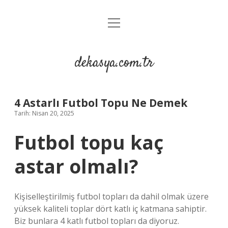
menüyü
Anasayfa
aç
Gizlilik Politikası
dekasya.com.tr
Yasal Uyarı
4 Astarlı Futbol Topu Ne Demek
Tarih: Nisan 20, 2025
Futbol topu kaç
astar olmalı?
Kişiselleştirilmiş futbol topları da dahil olmak üzere
yüksek kaliteli toplar dört katlı iç katmana sahiptir.
Biz bunlara 4 katlı futbol topları da diyoruz.