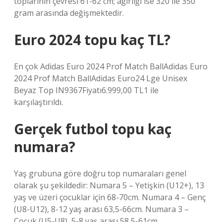
toplarının çevresi 61-62 cm; ağırlığı ise 320 ile 350
gram arasında değişmektedir.
Euro 2024 topu kaç TL?
En çok Adidas Euro 2024 Prof Match BallAdidas Euro
2024 Prof Match BallAdidas Euro24 Lge Unisex
Beyaz Top IN9367Fiyatı6.999,00 TL1 ile
karşılaştırıldı.
Gerçek futbol topu kaç
numara?
Yaş grubuna göre doğru top numaraları genel
olarak şu şekildedir: Numara 5 – Yetişkin (U12+), 13
yaş ve üzeri çocuklar için 68-70cm. Numara 4 – Genç
(U8-U12), 8-12 yaş arası 63,5-66cm. Numara 3 –
Çocuk (U5-U8), 5-8 yaş arası 58,5-61cm.