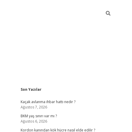
Sidebar
Son Yazılar
betexper giriş
ilbet giriş yap
https://betexpergir.n
Kaçak avlanma ihbar hattı nedir ?
Ağustos 7, 2026
BKM yaş sınırı var mı ?
Ağustos 6, 2026
Kordon kanından kök hücre nasıl elde edilir ?