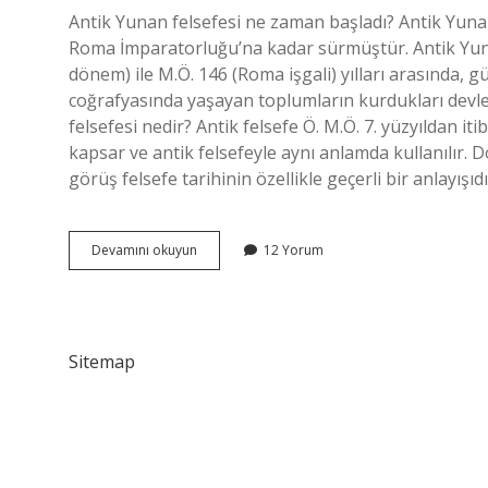
Antik Yunan felsefesi ne zaman başladı? Antik Yunan
Roma İmparatorluğu’na kadar sürmüştür. Antik Yun
dönem) ile M.Ö. 146 (Roma işgali) yılları arasında,
coğrafyasında yaşayan toplumların kurdukları devle
felsefesi nedir? Antik felsefe Ö. M.Ö. 7. yüzyıldan i
kapsar ve antik felsefeyle aynı anlamda kullanılır. D
görüş felsefe tarihinin özellikle geçerli bir anlayışı
Antik
Devamını okuyun
12 Yorum
Yunan
Felsefesi
Hangi
Çağ
Sitemap